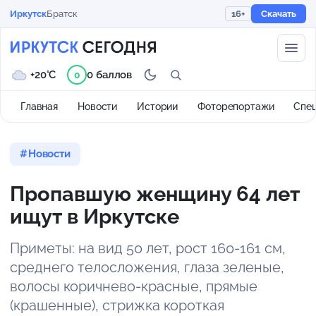
Иркутск
Братск
16+
Скачать
+20°C
0 баллов
0
Главная
Новости
Истории
Фоторепортажи
Спе
Новости
Пропавшую женщину 64 лет
ищут в Иркутске
Приметы: на вид 50 лет, рост 160-161 см,
среднего телосложения, глаза зеленые,
волосы коричнево-красные, прямые
(крашенные), стрижка короткая