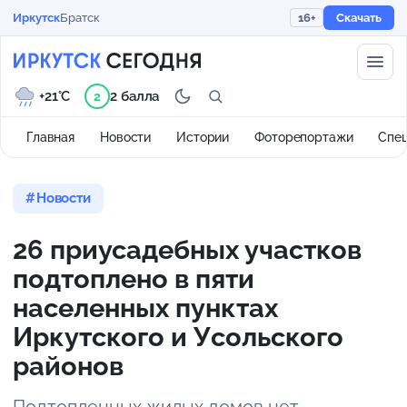
Иркутск
Братск
16+
Скачать
+21°C
2 балла
2
Главная
Новости
Истории
Фоторепортажи
Спе
Новости
26 приусадебных участков
подтоплено в пяти
населенных пунктах
Иркутского и Усольского
районов