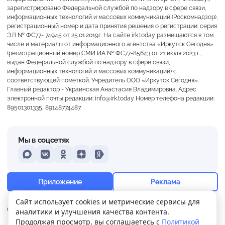
зарегистрировано Федеральной службой по надзору в сфере связи,
информационных технологий и массовых коммуникаций (Роскомнадзор),
регистрационный номер и дата принятия решения о регистрации: серия
ЭЛ № ФС77- 74945 от 25.01.2019г. На сайте irk.today размещаются в том
числе и материалы от информационного агентства «Иркутск Сегодня»
(регистрационный номер СМИ ИА № ФС77-85643 от 21 июля 2023 г.,
выдан Федеральной службой по надзору в сфере связи,
информационных технологий и массовых коммуникаций) с
соответствующей пометкой. Учредитель ООО «Иркутск Сегодня».
Главный редактор - Украинская Анастасия Владимировна. Адрес
электронной почты редакции: info@irk.today Номер телефона редакции:
89501301335, 89148774487
Мы в соцсетях
MAX
VKontakte
Odnoklassniki
Dzen
Yandex
+21°
Морось
Приложение
Реклама
Ощущается как +21
Сайт использует cookies и метрические сервисы для
О нас
Контакты
Прислать новость
аналитики и улучшения качества контента.
10 м/с
759 мм
71%
Продолжая просмотр, вы соглашаетесь с
Политикой
Политика