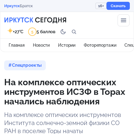
Иркутск
Братск
16+
Скачать
+27°C
5 баллов
5
Главная
Новости
Истории
Фоторепортажи
Спе
Спецпроекты
На комплексе оптических
инструментов ИСЗФ в Торах
начались наблюдения
На комплексе оптических инструментов
Института солнечно-земной физики СО
РАН в поселке Торы начаты