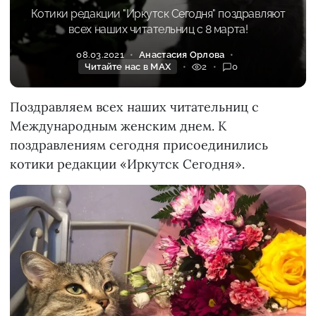
Котики редакции "Иркутск Сегодня" поздравляют
всех наших читательниц с 8 марта!
08.03.2021
Анастасия Орлова
Читайте нас в MAX
2
0
Поздравляем всех наших читательниц с
Международным женским днем. К
поздравлениям сегодня присоединились
котики редакции «Иркутск Сегодня».