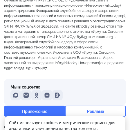
Сетевое издание «ИРКУТСК СЕГОДНЯ» доменное имя сайта в
информационно - телекоммуникационной сети «Интернет» (irk.today),
зарегистрировано Федеральной службой по надзору в сфере связи,
информационных технологий и массовых коммуникаций (Роскомнадзор),
регистрационный номер и дата принятия решения о регистрации: серия
ЭЛ № ФС77- 74945 от 25.01.2019г. На сайте irk.today размещаются в том
числе и материалы от информационного агентства «Иркутск Сегодня»
(регистрационный номер СМИ ИА № ФС77-85643 от 21 июля 2023 г.,
выдан Федеральной службой по надзору в сфере связи,
информационных технологий и массовых коммуникаций) с
соответствующей пометкой. Учредитель ООО «Иркутск Сегодня».
Главный редактор - Украинская Анастасия Владимировна. Адрес
электронной почты редакции: info@irk.today Номер телефона редакции:
89501301335, 89148774487
Мы в соцсетях
MAX
VKontakte
Odnoklassniki
Dzen
Yandex
+21°
Переменная облачность
Приложение
Реклама
Ощущается как +21
Сайт использует cookies и метрические сервисы для
О нас
Контакты
Прислать новость
аналитики и улучшения качества контента.