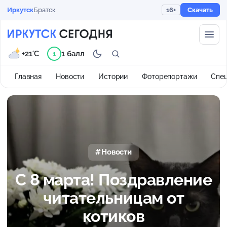
Иркутск
Братск
16+
Скачать
+21°C
1 балл
1
Главная
Новости
Истории
Фоторепортажи
Спе
Новости
С 8 марта! Поздравление
читательницам от
котиков