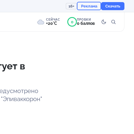
16+
Реклама
Скачать
СЕЙЧАС
ПРОБКИ
0
+20°C
0 баллов
0°
Пасмурно
Ощущается как +20
ует в
758 мм
93%
предусмотрено
 "Эпиваккорон"