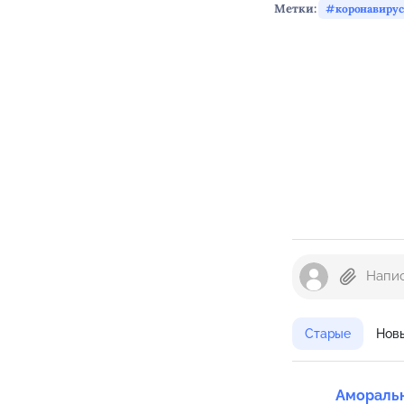
Метки:
коронавирус
Старые
Нов
Амораль