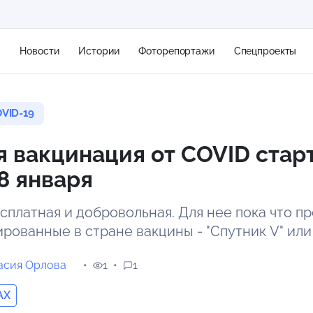
я
Новости
Истории
Фоторепортажи
Спецпроекты
VID-19
+2
 вакцинация от COVID старт
8 января
13 м/с
сплатная и добровольная. Для нее пока что 
ированные в стране вакцины - "Спутник V" или
асия Орлова
1
1
AX