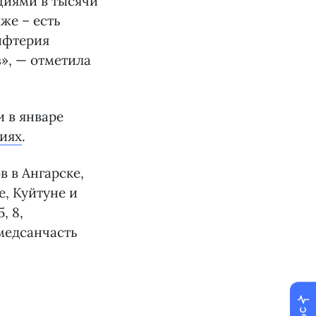
циями в тысячи
же – есть
ифтерия
аз», — отметила
и в январе
иях
.
 в Ангарске,
е, Куйтуне и
, 8,
медсанчасть