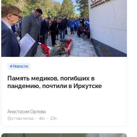
Новости
Память медиков, погибших в
пандемию, почтили в Иркутске
Анастасия Орлова
2 года назад
1
0