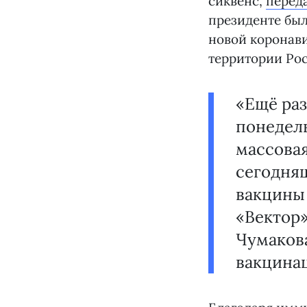
сиквенс,
перед
президенте бы
новой коронав
территории Рос
«Ещё раз
понедель
массовая
сегодня
вакцины 
«Вектор»
Чумакова
вакцина