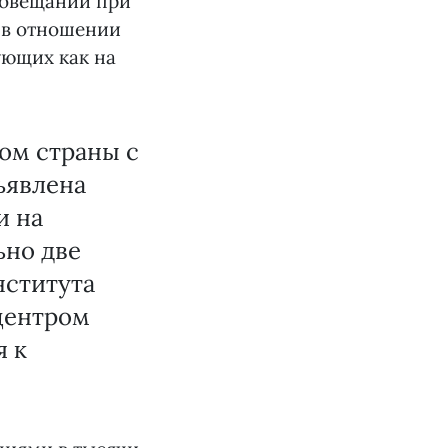
совещании при
 в отношении
ющих как на
том страны с
бъявлена
и на
ьно две
нститута
 центром
я к