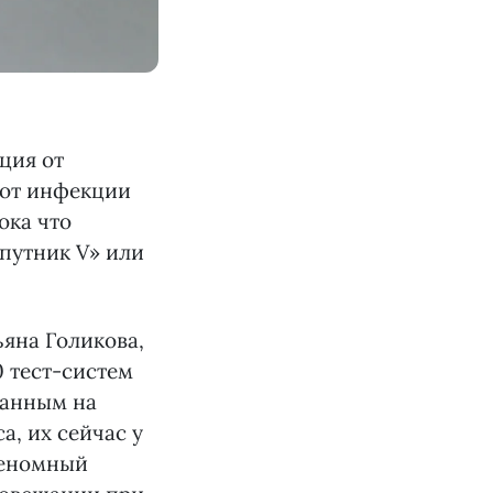
ция от
 от инфекции
ока что
путник V» или
ьяна Голикова,
0 тест-систем
данным на
, их сейчас у
геномный