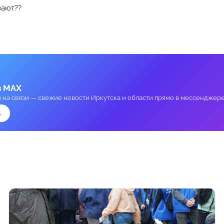
вают??
в MAX
и на связи — свежие новости Иркутска и области прямо в мессенджере
→