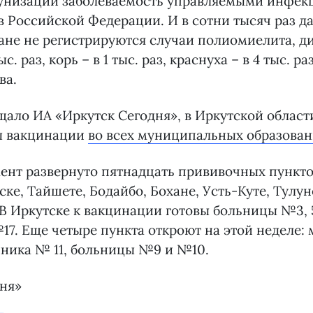
унизации заболеваемость управляемыми инфек
в Российской Федерации. И в сотни тысяч раз да
ане не регистрируются случаи полиомиелита, д
с. раз, корь – в 1 тыс. раз, краснуха – в 4 тыс. р
ва.
щало ИА «Иркутск Сегодня», в Иркутской област
ы вакцинации
во всех муниципальных образован
нт развернуто пятнадцать прививочных пунктов
ске, Тайшете, Бодайбо, Бохане, Усть-Куте, Тулун
В Иркутске к вакцинации готовы больницы №3, 5
7. Еще четыре пункта откроют на этой неделе: 
ника № 11, больницы №9 и №10.
дня»