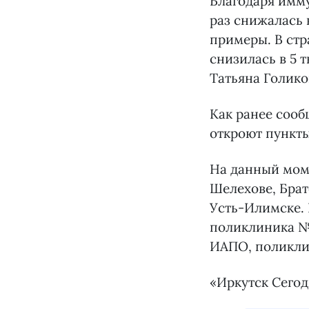
Благодаря имм
раз снижалась 
примеры. В стр
снизилась в 5 ты
Татьяна Голико
Как ранее сооб
откроют пункт
На данный моме
Шелехове, Брат
Усть-Илимске. 
поликлиника №1
ИАПО, поликли
«Иркутск Сего