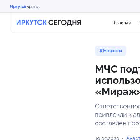
Иркутск
Братск
Главная
Новости
МЧС под
использо
«Мираж»
Ответственног
привлекли к а
составлен про
10.09.2020
Анас