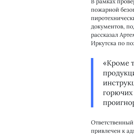
В рамках прове
пожарной безоп
пиротехнически
документов, п
рассказал Арте
Иркутска по по
«Кроме 
продукц
инструкц
горючих 
проигно
Ответственный 
привлечен к ад