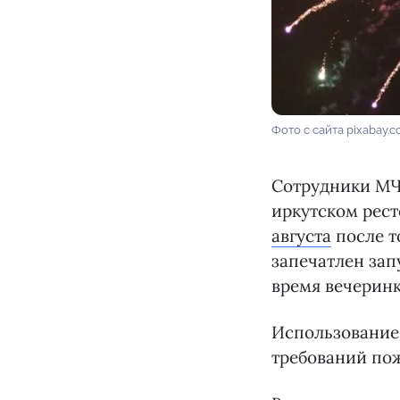
Фото с сайта pixabay.
Сотрудники МЧ
иркутском рес
августа
после т
запечатлен зап
время вечеринк
Использование
требований по