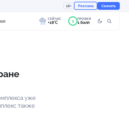
16+
Реклама
Скачать
СЕЙЧАС
ПРОБКИ
1
иша
+18°C
1 балл
8°
Сильная морось
Ощущается как +18
ране
758 мм
93%
омплекса уже
мплекс также