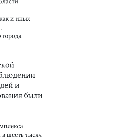
бласти
как и иных
,
 города
ской
облюдении
дей и
ования были
омплекса
 в шесть тысяч