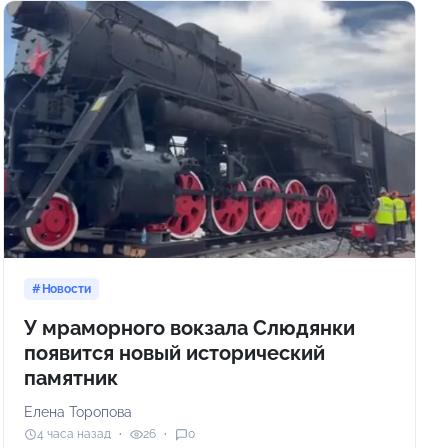
Новости
У мраморного вокзала Слюдянки
появится новый исторический
памятник
Елена Торопова
4 часа назад
26
0