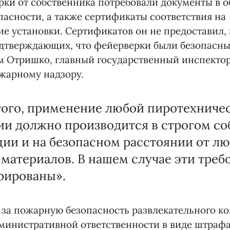
рки от собственника потребовали документы в о
асности, а также сертификаты соответствия на
е установки. Сертификатов он не предоставил, 
одтверждающих, что фейерверки были безопасны
м Отришко, главный государственный инспектор
жарному надзору.
того, применение любой пиротехниче
ии должно производится в строгом с
ии и на безопасном расстоянии от лю
материалов. В нашем случае эти треб
рированы».
за пожарную безопасность развлекательного к
министративной ответственности в виде штрафа