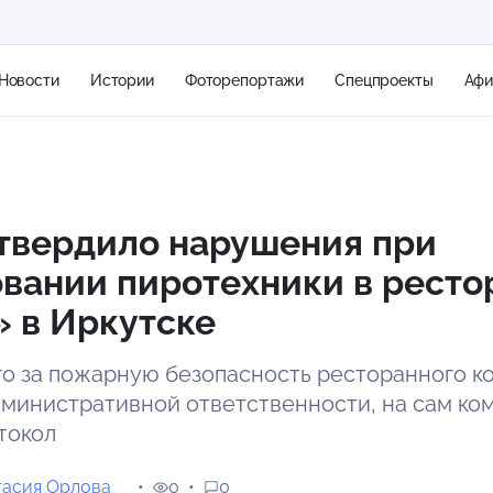
Новости
Истории
Фоторепортажи
Спецпроекты
Аф
+1
твердило нарушения при
вании пиротехники в ресто
0 м/с
 в Иркутске
о за пожарную безопасность ресторанного к
дминистративной ответственности, на сам ко
токол
тасия Орлова
0
0