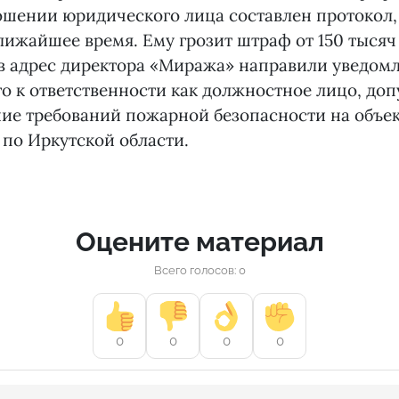
ношении юридического лица составлен протокол,
лижайшее время. Ему грозит штраф от 150 тысяч
в адрес директора «Миража» направили уведом
о к ответственности как должностное лицо, до
ие требований пожарной безопасности на объе
по Иркутской области.
Оцените материал
Всего голосов: 0
0
0
0
0