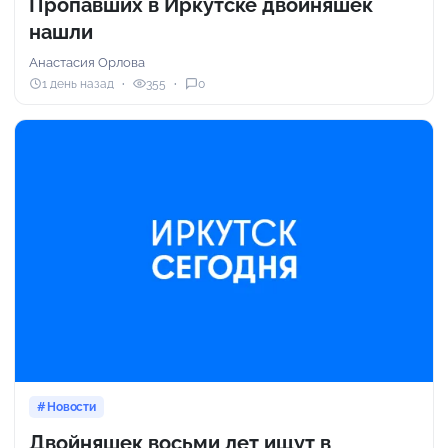
Пропавших в Иркутске двойняшек
нашли
Анастасия Орлова
1 день назад
355
0
Новости
Двойняшек восьми лет ищут в