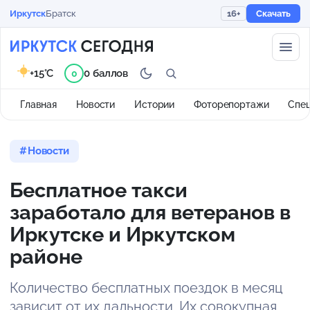
Иркутск
Братск
16+
Скачать
+15°C
0 баллов
0
Главная
Новости
Истории
Фоторепортажи
Спе
Новости
Бесплатное такси
заработало для ветеранов в
Иркутске и Иркутском
районе
Количество бесплатных поездок в месяц
зависит от их дальности. Их совокупная