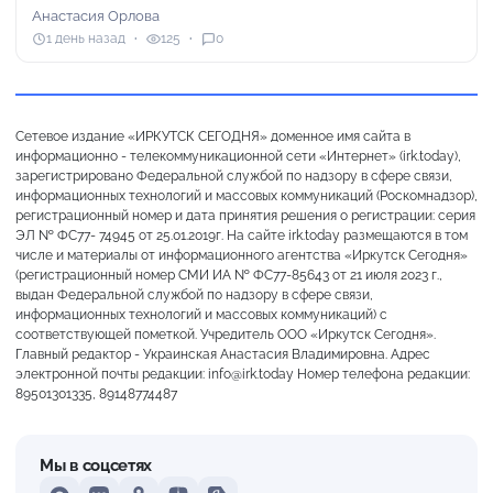
Анастасия Орлова
1 день назад
125
0
Сетевое издание «ИРКУТСК СЕГОДНЯ» доменное имя сайта в
информационно - телекоммуникационной сети «Интернет» (irk.today),
зарегистрировано Федеральной службой по надзору в сфере связи,
информационных технологий и массовых коммуникаций (Роскомнадзор),
регистрационный номер и дата принятия решения о регистрации: серия
ЭЛ № ФС77- 74945 от 25.01.2019г. На сайте irk.today размещаются в том
числе и материалы от информационного агентства «Иркутск Сегодня»
(регистрационный номер СМИ ИА № ФС77-85643 от 21 июля 2023 г.,
выдан Федеральной службой по надзору в сфере связи,
информационных технологий и массовых коммуникаций) с
соответствующей пометкой. Учредитель ООО «Иркутск Сегодня».
Главный редактор - Украинская Анастасия Владимировна. Адрес
электронной почты редакции: info@irk.today Номер телефона редакции:
89501301335, 89148774487
Мы в соцсетях