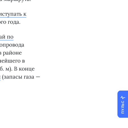
иступать к
го года.
ай по
зопровода
в районе
нейшего в
. м). В конце
я
(запасы газа —
ПУЛЬС