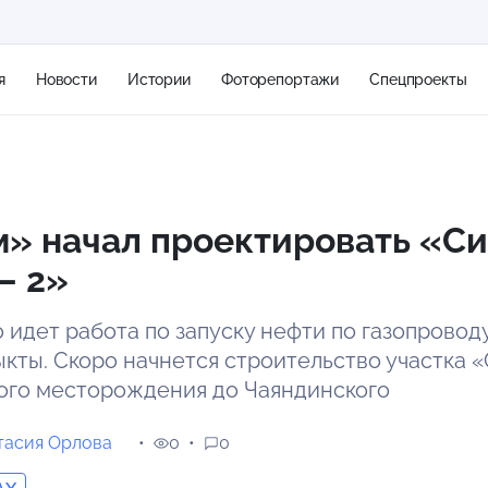
я
Новости
Истории
Фоторепортажи
Спецпроекты
+2
» начал проектировать «С
— 2»
8 м/с
идет работа по запуску нефти по газопроводу
ыкты. Скоро начнется строительство участка 
ого месторождения до Чаяндинского
тасия Орлова
0
0