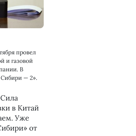
тября провел
й и газовой
пании. В
 Сибири — 2».
«Сила
вки в Китай
аем. Уже
Сибири» от