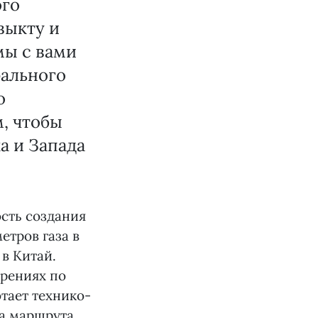
ого
выкту и
мы с вами
рального
о
м, чтобы
а и Запада
сть создания
етров газа в
 в Китай.
рениях по
тает технико-
а маршрута.