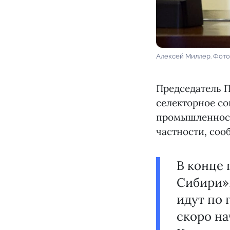
Алексей Миллер. Фото
Председатель 
селекторное с
промышленности
частности, соо
В конце 
Сибири».
идут по 
скоро на