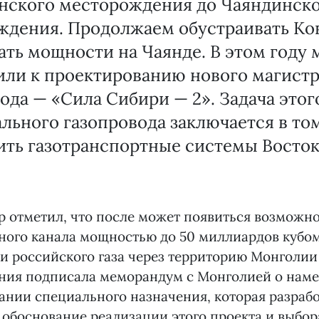
нского месторождения до Чаяндинск
ждения. Продолжаем обустраивать Ко
ть мощности на Чаянде. В этом году 
или к проектированию нового магист
ода — «Сила Сибири — 2». Задача этог
льного газопровода заключается в то
ть газотранспортные системы Восток
 отметил, что после может появиться возможно
ного канала мощностью до 50 миллиардов кубом
ки российского газа через территорию Монголии
ния подписала меморандум с Монголией о наме
нии специального назначения, которая разрабо
обоснование реализации этого проекта и выбор