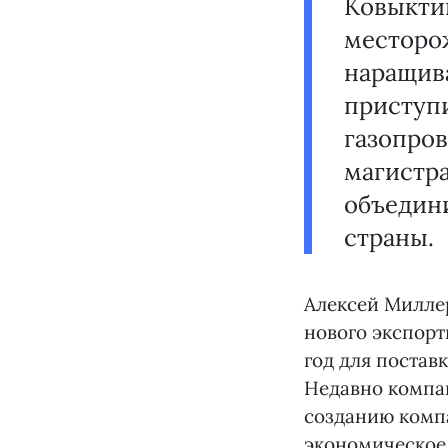
Ковыкти
месторо
наращива
приступ
газопров
магистра
объедини
страны.
Алексей Миллер
нового экспорт
год для постав
Недавно компа
созданию компа
экономическое 