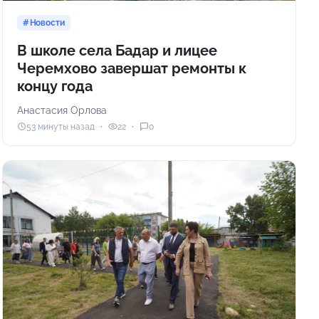
Новости
В школе села Бадар и лицее
Черемхово завершат ремонты к
концу года
Анастасия Орлова
53 минуты назад
22
0