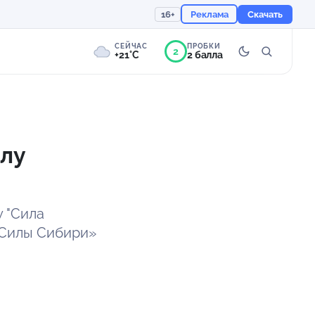
16+
Реклама
Скачать
СЕЙЧАС
ПРОБКИ
2
+21°C
2 балла
1°
Пасмурно
Ощущается как +21
илу
758 мм
70%
 "Сила
«Силы Сибири»