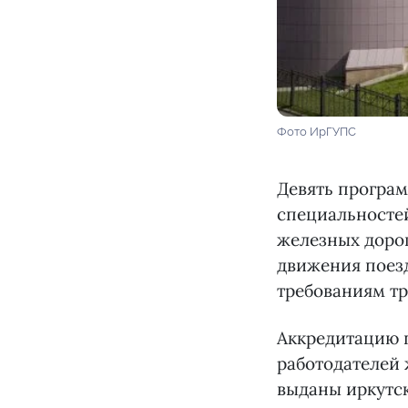
Фото ИрГУПС
Девять програ
специальност
железных дорог
движения поез
требованиям т
Аккредитацию 
работодателей
выданы иркутск