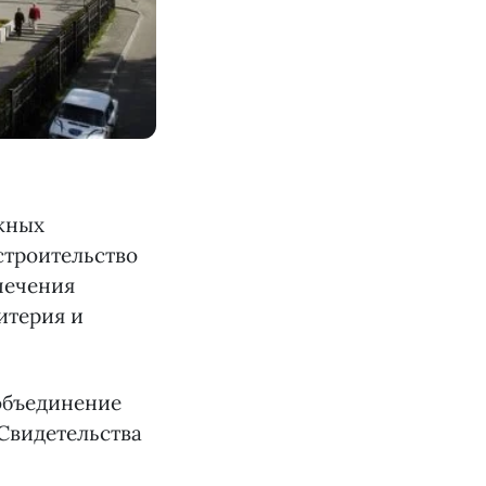
жных
строительство
печения
итерия и
объединение
Свидетельства