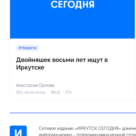
Новости
Двойняшек восьми лет ищут в
Иркутске
Анастасия Орлова
11 часов назад
116
0
Сетевое издание «ИРКУТСК СЕГОДНЯ» доменн
информационно - телекоммуникационной сети «