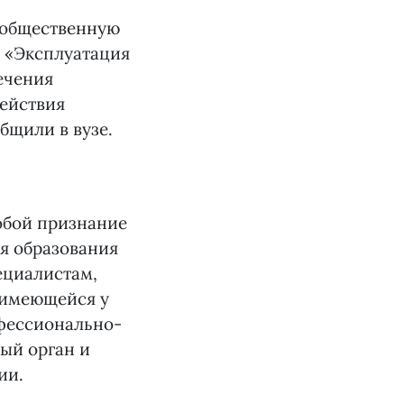
-общественную
— «Эксплуатация
ечения
действия
бщили в вузе.
обой признание
ня образования
ециалистам,
 имеющейся у
фессионально-
ый орган и
ии.