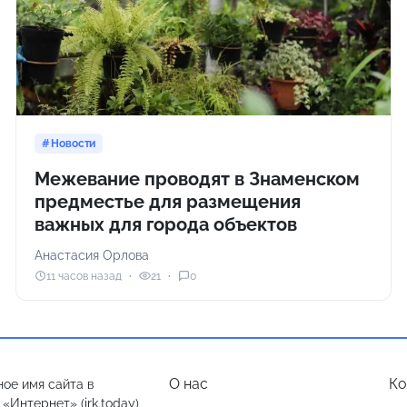
Новости
Межевание проводят в Знаменском
предместье для размещения
важных для города объектов
Анастасия Орлова
11 часов назад
21
0
О нас
Ко
ое имя сайта в
Интернет» (irk.today),