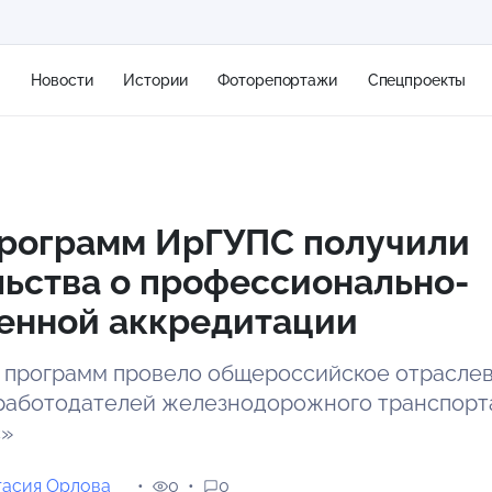
я
Новости
Истории
Фоторепортажи
Спецпроекты
+2
программ ИрГУПС получили
ьства о профессионально-
13 м/с
енной аккредитации
 программ провело общероссийское отрасле
работодателей железнодорожного транспорт
»
тасия Орлова
0
0