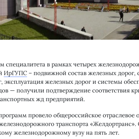
мм специалитета в рамках четырех железнодоро
ей
ИрГУПС
– подвижной состав железных дорог, 
, эксплуатация железных дорог и системы обес
дов — получили подтверждение соответствия кр
ранспортных жд предприятий.
программ провело общероссийское отраслевое 
 железнодорожного транспорта «Желдортранс». 
ому железнодорожному вузу на пять лет.