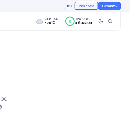
16+
Реклама
Скачать
СЕЙЧАС
ПРОБКИ
0
+20°C
0 баллов
0°
Пасмурно
Ощущается как +20
758 мм
91%
вое
а