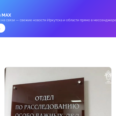
в MAX
и на связи — свежие новости Иркутска и области прямо в мессенджере
→