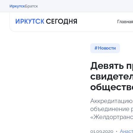
Иркутск
Братск
Главна
Новости
Девять 
свидетел
обществ
Аккредитацию
объединение 
«Желдортранс
01.09.2020
Анас