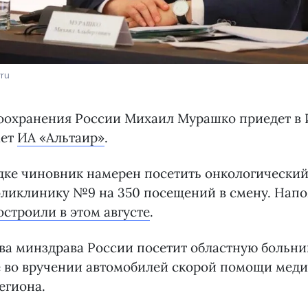
vru
оохранения России Михаил Мурашко приедет в И
ает
ИА «Альтаир»
.
дке чиновник намерен посетить онкологический
оликлинику №9 на 350 посещений в смену. Напо
остроили в этом августе
.
ава минздрава России посетит областную больниц
е во вручении автомобилей скорой помощи мед
егиона.