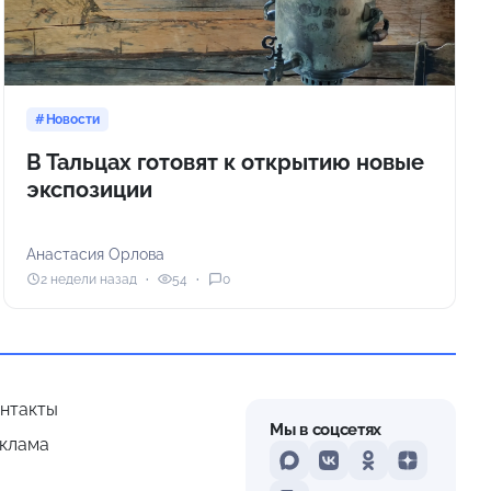
Новости
В Тальцах готовят к открытию новые
экспозиции
Анастасия Орлова
2 недели назад
54
0
нтакты
Мы в соцсетях
клама
MAX
VKontakte
Odnoklassniki
Dzen