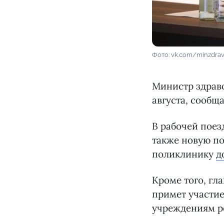
Фото: vk.com/minzdra
Министр здрав
августа, сообщ
В рабочей поез
также новую п
поликлинику
д
Кроме того, гл
примет участи
учреждениям р