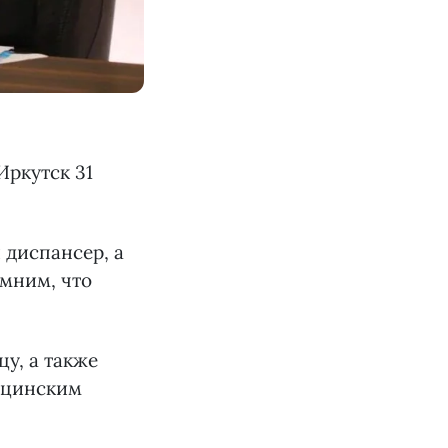
ркутск 31
 диспансер, а
мним, что
у, а также
ицинским