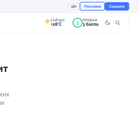
16+
Реклама
Скачать
СЕЙЧАС
ПРОБКИ
3
+28°C
3 балла
8°
Ясно
Ощущается как +28
ит
756 мм
53%
ких
чи