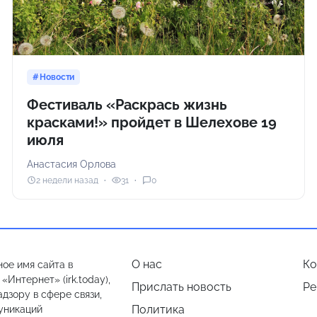
Новости
Фестиваль «Раскрась жизнь
красками!» пройдет в Шелехове 19
июля
Анастасия Орлова
2 недели назад
31
0
О нас
Ко
ое имя сайта в
Интернет» (irk.today),
Прислать новость
Ре
дзору в сфере связи,
Политика
уникаций