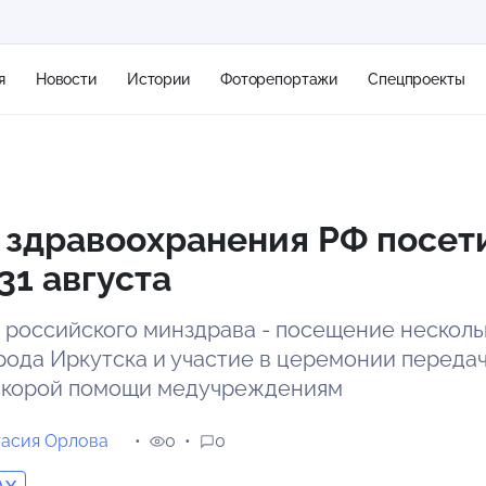
я
Новости
Истории
Фоторепортажи
Спецпроекты
+2
 здравоохранения РФ посет
31 августа
15 м/с
ы российского минздрава - посещение несколь
рода Иркутска и участие в церемонии переда
скорой помощи медучреждениям
тасия Орлова
0
0