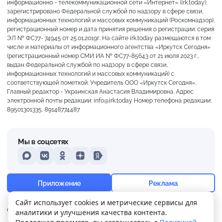
информационно - телекоммуникационной сети «Интернет» (irk.today),
зарегистрировано Федеральной службой по надзору в сфере связи,
информационных технологий и массовых коммуникаций (Роскомнадзор),
регистрационный номер и дата принятия решения о регистрации: серия
ЭЛ № ФС77- 74945 от 25.01.2019г. На сайте irk.today размещаются в том
числе и материалы от информационного агентства «Иркутск Сегодня»
(регистрационный номер СМИ ИА № ФС77-85643 от 21 июля 2023 г.,
выдан Федеральной службой по надзору в сфере связи,
информационных технологий и массовых коммуникаций) с
соответствующей пометкой. Учредитель ООО «Иркутск Сегодня».
Главный редактор - Украинская Анастасия Владимировна. Адрес
электронной почты редакции: info@irk.today Номер телефона редакции:
89501301335, 89148774487
Мы в соцсетях
MAX
VKontakte
Odnoklassniki
Dzen
Yandex
+14°
Морось
Приложение
Реклама
Ощущается как +14
Сайт использует cookies и метрические сервисы для
О нас
Контакты
Прислать новость
аналитики и улучшения качества контента.
20 м/с
760 мм
86%