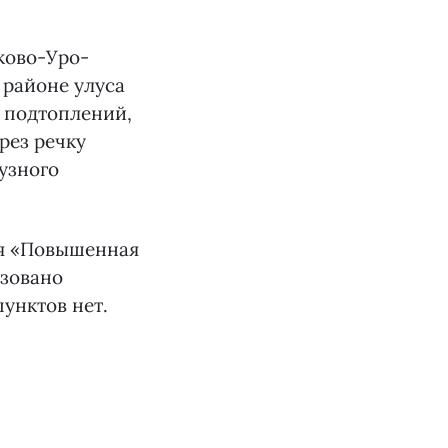
ково-Уро-
районе улуса
 подтоплений,
рез речку
узного
ия «Повышенная
изовано
унктов нет.