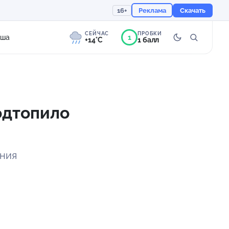
16+
Реклама
Скачать
СЕЙЧАС
ПРОБКИ
1
иша
+14°C
1 балл
4°
Морось
Ощущается как +14
одтопило
760 мм
86%
ания