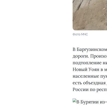
Фото МЧС
В Баргузинском
дороги. Произо
подтопление н
Новый Уоян в м
населенные пун
есть объездная 
России по респ