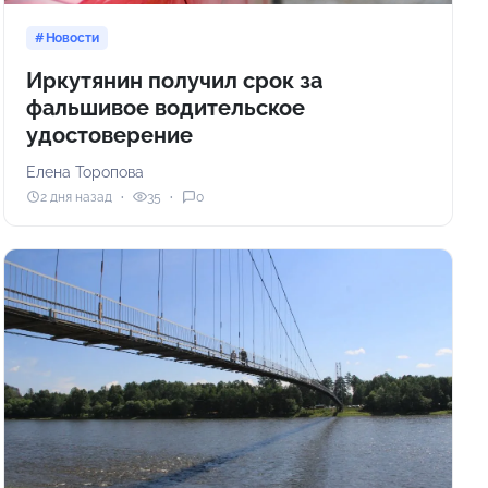
Новости
Иркутянин получил срок за
фальшивое водительское
удостоверение
Елена Торопова
2 дня назад
35
0