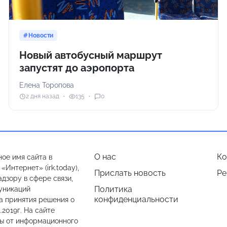
Новости
Новый автобусный маршрут
запустят до аэропорта
Елена Торопова
2 дня назад
135
0
О нас
Ко
ое имя сайта в
Интернет» (irk.today),
Прислать новость
Ре
дзору в сфере связи,
Политика
уникаций
конфиденциальности
а принятия решения о
.2019г. На сайте
лы от информационного