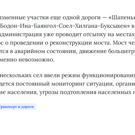
изменные участки еще одной дороги — «Шапень
Бодон-Ина-Баянгол-Соел-Хилгана-Буксыкен» в 
администрация уже проводит отсыпку на местах
с о проведении о реконструкции моста. Мост че
тся в аварийном состоянии, движение большегр
еменно невозможно.
 нескольких сел ввели режим функционирован
едется постоянный мониторинг ситуации, орган
е населения, угрозы подтопления населенных п
Транспорт и дороги