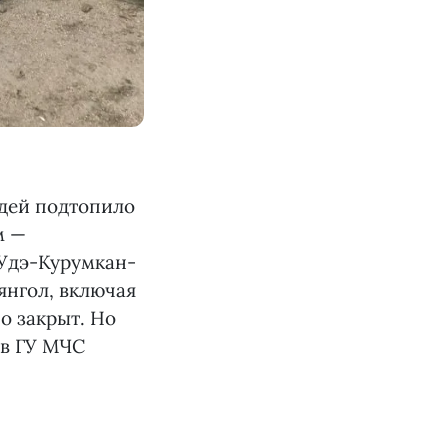
ждей подтопило
м —
-Удэ-Курумкан-
янгол, включая
о закрыт. Но
 в ГУ МЧС