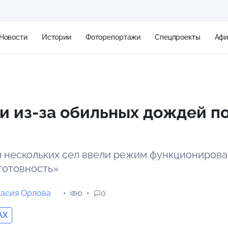
Новости
Истории
Фоторепортажи
Спецпроекты
Аф
+1
и из-за обильных дождей п
20 м/с
 нескольких сел ввели режим функциониров
готовность»
тасия Орлова
0
0
AX