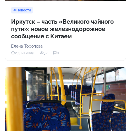
Новости
Иркутск – часть «Великого чайного
пути»: новое железнодорожное
сообщение с Китаем
Елена Торопова
2 дня назад
52
0