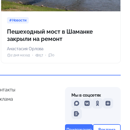
Новости
Пешеходный мост в Шаманке
закрыли на ремонт
Анастасия Орлова
2 дня назад
57
0
нтакты
Мы в соцсетях
клама
MAX
VKontakte
Odnoklassniki
Dzen
Yandex
Приложение
Реклама