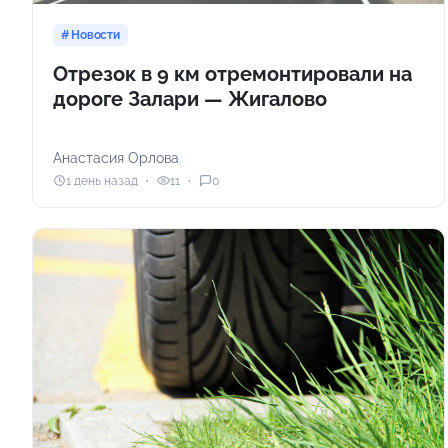
Новости
Отрезок в 9 км отремонтировали на
дороге Залари — Жигалово
Анастасия Орлова
1 день назад
11
0