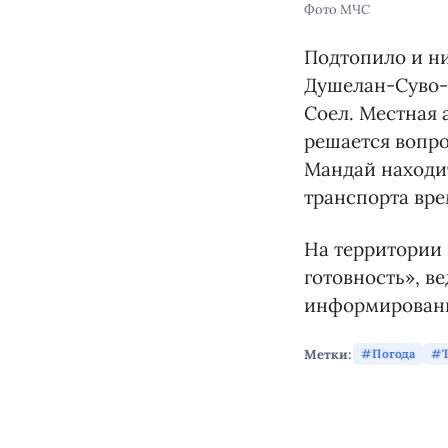
Фото МЧС
Подтопило и н
Душелан-Суво-
Соел. Местная 
решается вопро
Мандай находи
транспорта вр
На территории
готовность», в
информировани
Метки:
Погода