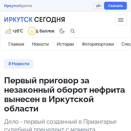
Иркутск
Братск
16+
Скачать
+26°C
5 баллов
5
Главная
Новости
Истории
Фоторепортажи
Спе
Новости
Первый приговор за
незаконный оборот нефрита
вынесен в Иркутской
области
Дело - первый созданный в Приангарье
судебный прецедент с момента