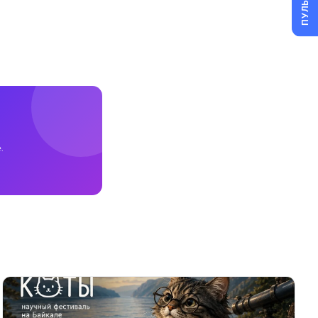
ПУЛЬС
.