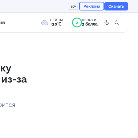
16+
Реклама
Скачать
СЕЙЧАС
ПРОБКИ
2
ша
+20°C
2 балла
0°
Пасмурно
Ощущается как +20
вку
из-за
757 мм
70%
оится