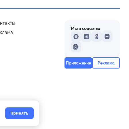
нтакты
Мы в соцсетях
клама
MAX
VKontakte
Odnoklassniki
Dzen
Yandex
Приложение
Реклама
Принять