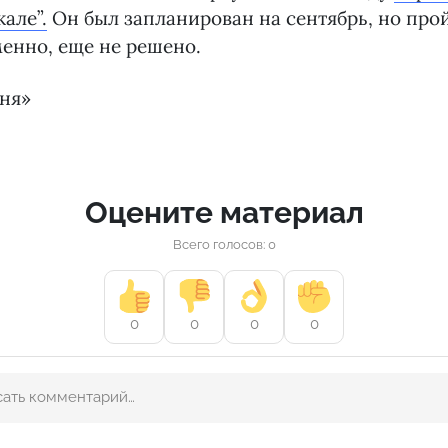
але”.
Он был запланирован на сентябрь, но прой
менно, еще не решено.
дня»
Оцените материал
Всего голосов: 0
0
0
0
0