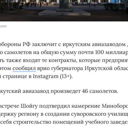
.com
бороны РФ заключит с иркутским авиазаводом 
о самолетов на общую сумму почти 100 миллиар
ть также входят те контракты, которые предприя
 этом
сообщил
врио губернатора Иркутской обла
 странице в Instagram (13+).
ркутский авиазавод произведет 46 самолетов.
 встрече Шойгу подтвердил намерение Минобор
ержку региону в создании суворовского училищ
а себя строительство помещений учебного заведе