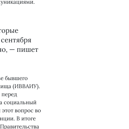
муникациями.
торые
 сентября
но, — пишет
зе бывшего
лища (ИВВАИУ).
 перед
да социальный
 этот вопрос во
ции. В итоге
 Правительства