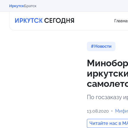
Иркутск
Братск
Главна
Новости
Миноборо
иркутски
самолет
По госзаказу 
13.08.2020
Мифи
Читайте нас в M