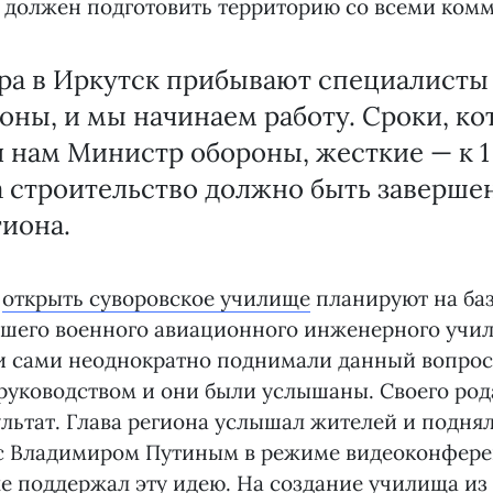
н должен подготовить территорию со всеми ком
тра в Иркутск прибывают специалисты
ны, и мы начинаем работу. Сроки, ко
 нам Министр обороны, жесткие — к 1
а строительство должно быть заверше
гиона.
о
открыть суворовское училище
планируют на ба
сшего военного авиационного инженерного учи
и сами неоднократно поднимали данный вопрос
руководством и они были услышаны. Своего ро
ультат. Глава региона услышал жителей и поднял
 с Владимиром Путиным в режиме видеоконферен
же
поддержал эту идею
. На создание училища из