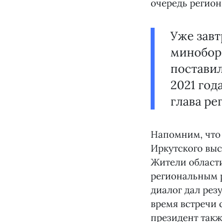
очередь регио
Уже зав
миноборо
поставил
2021 год
глава ре
Напомним, чт
Иркутского вы
Жители област
региональным 
диалог дал рез
время встречи
президент так