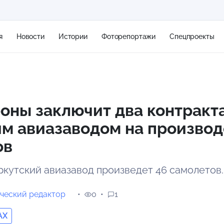
я
Новости
Истории
Фоторепортажи
Спецпроекты
+2
ны заключит два контракта
м авиазаводом на производ
16 м/с
ов
иркутский авиазавод произведет 46 самолетов
ческий редактор
0
1
AX