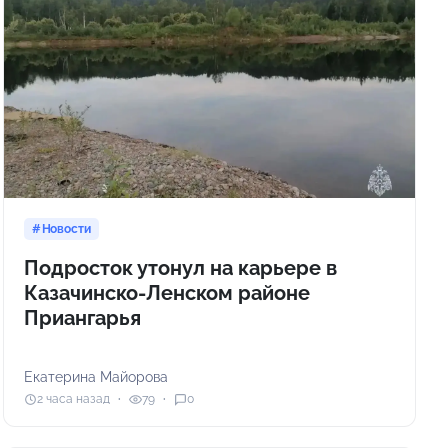
Новости
Подросток утонул на карьере в
Казачинско-Ленском районе
Приангарья
Екатерина Майорова
2 часа назад
79
0