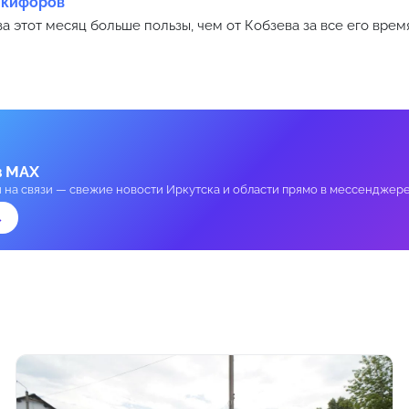
икифоров
за этот месяц больше пользы, чем от Кобзева за все его врем
в MAX
и на связи — свежие новости Иркутска и области прямо в мессенджере
→