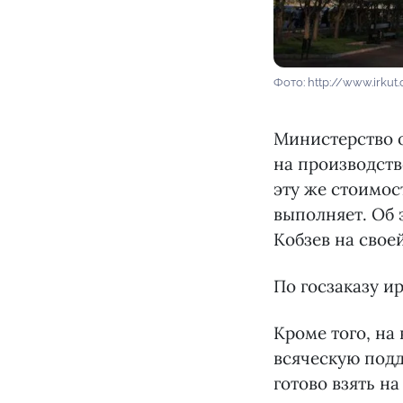
Фото: http://www.irkut
Министерство о
на производств
эту же стоимос
выполняет. Об
Кобзев на своей
По госзаказу и
Кроме того, на
всяческую подд
готово взять н