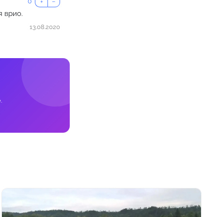
0
+
−
я врио.
13.08.2020
.