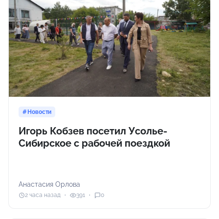
Новости
Игорь Кобзев посетил Усолье-
Сибирское с рабочей поездкой
Анастасия Орлова
2 часа назад
391
0