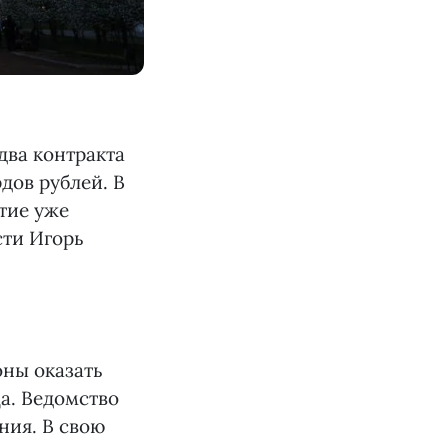
два контракта
дов рублей. В
тие уже
сти Игорь
оны оказать
а. Ведомство
ния. В свою