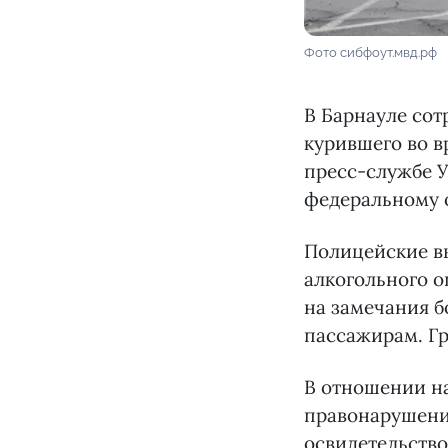
Фото сибфоут.мвд.рф
В Барнауле со
курившего во в
пресс-службе 
федеральному 
Полицейские вы
алкогольного о
на замечания б
пассажирам. Гр
В отношении н
правонарушения
освидетельство