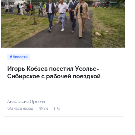
Новости
Игорь Кобзев посетил Усолье-
Сибирское с рабочей поездкой
Анастасия Орлова
2 часа назад
391
0