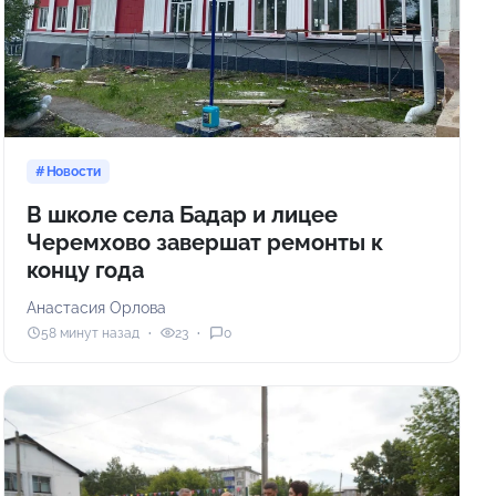
Новости
В школе села Бадар и лицее
Черемхово завершат ремонты к
концу года
Анастасия Орлова
58 минут назад
23
0