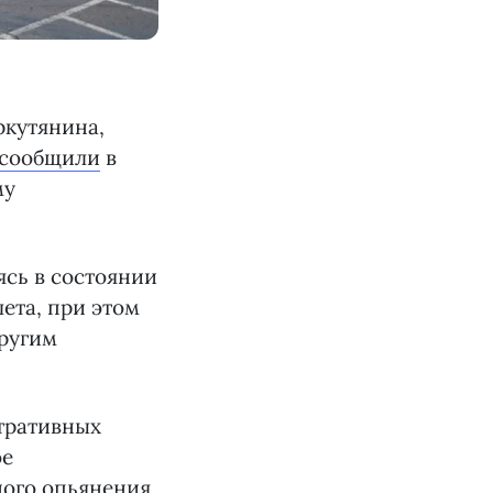
ркутянина,
сообщили
в
му
ясь в состоянии
лета, при этом
другим
тративных
ое
ного опьянения