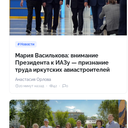
Новости
Мария Василькова: внимание
Президента к ИАЗу — признание
труда иркутских авиастроителей
Анастасия Орлова
20 минут назад
42
0