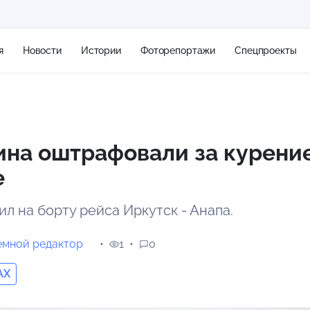
я
Новости
Истории
Фоторепортажи
Спецпроекты
+2
на оштрафовали за курение
е
15 м/с
л на борту рейса Иркутск - Анапа.
емной редактор
1
0
AX