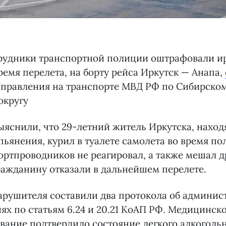
трудники транспортной полиции оштрафовали и
ремя перелета, на борту рейса Иркутск — Анапа,
Управления на транспорте МВД РФ по Сибирско
округу
яснили, что 29-летний житель Иркутска, наход
пьянения, курил в туалете самолета во время по
ортпроводников не реагировал, а также мешал 
ажданину отказали в дальнейшем перелете.
арушителя составили два протокола об админис
х по статьям 6.24 и 20.21 КоАП РФ. Медицинск
вание подтвердило состояние легкого алкоголь