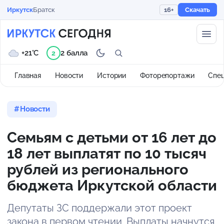
Иркутск
Братск
16+
Скачать
+21°C
2 балла
2
Главная
Новости
Истории
Фоторепортажи
Спе
Новости
Семьям с детьми от 16 лет до
18 лет выплатят по 10 тысяч
рублей из регионального
бюджета Иркутской области
Депутаты ЗС поддержали этот проект
закона в первом чтении. Выплаты начнутся