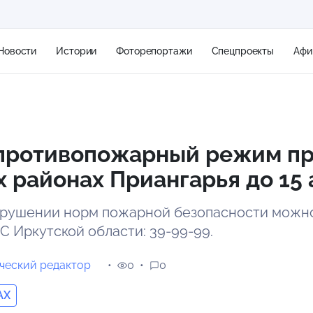
Новости
Истории
Фоторепортажи
Спецпроекты
Афи
+1
противопожарный режим пр
 районах Приангарья до 15 
21 м/с
арушении норм пожарной безопасности можно
С Иркутской области: 39-99-99.
ческий редактор
0
0
AX