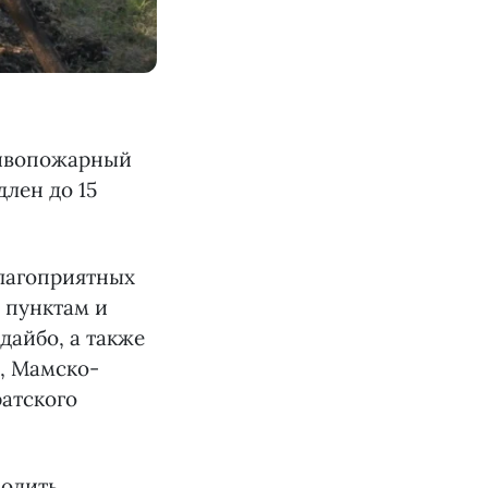
тивопожарный
лен до 15
лагоприятных
 пунктам и
дайбо, а также
о, Мамско-
ратского
водить