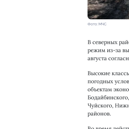
Фото: МЧС
В северных ра
режим из-за вы
августа соглас
Высокие класс
погодных услов
объектам эконо
Бодайбинского,
Чуйского, Нижн
районов.
Во время дейст