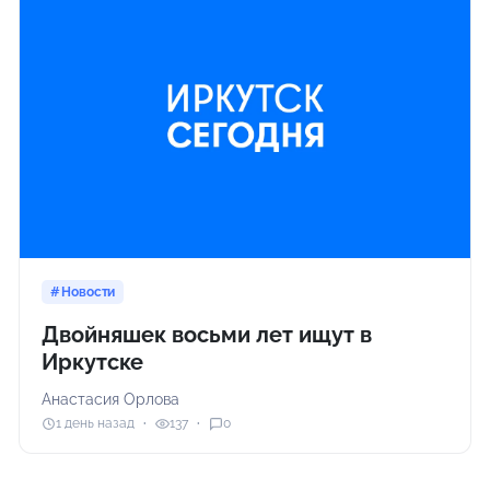
Новости
Двойняшек восьми лет ищут в
Иркутске
Анастасия Орлова
1 день назад
137
0