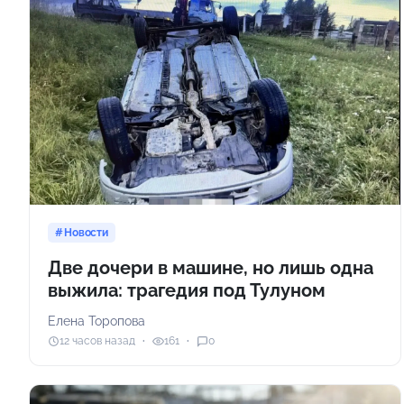
Новости
Две дочери в машине, но лишь одна
выжила: трагедия под Тулуном
Елена Торопова
12 часов назад
161
0