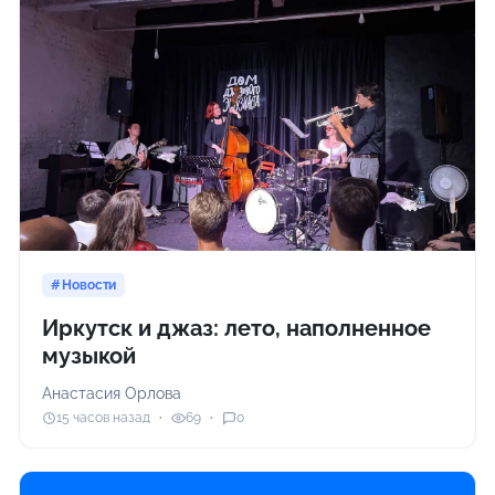
Новости
Иркутск и джаз: лето, наполненное
музыкой
Анастасия Орлова
15 часов назад
69
0