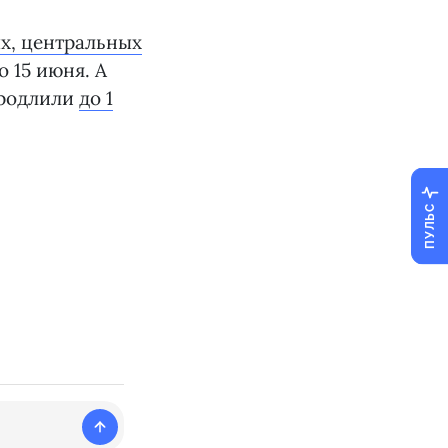
, центральных
о 15 июня. А
 продлили
до 1
ПУЛЬС