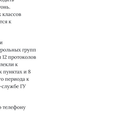
онь.
х классов
тся к
и
трольных групп
и 12 протоколов
лекли к
 пунктах и 8
го периода к
-службе ГУ
о телефону