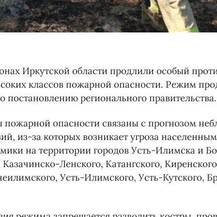
йонах Иркутской области продлили особый про
соких классов пожарной опасности. Режим прод
но постановлению регионального правительства.
ы пожарной опасности связаны с прогнозом неб
ий, из-за которых возникает угроза населенным
мики на территории городов Усть-Илимска и Бо
 Казачинско-Ленского, Катангского, Киренског
еилимского, Усть-Илимского, Усть-Кутского, Б
вия режима запрещается разводить костры, про