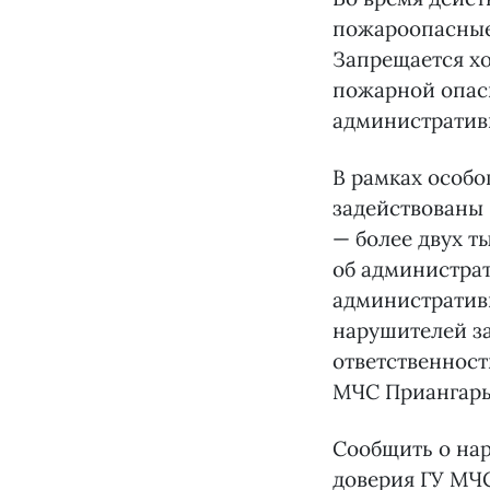
пожароопасные 
Запрещается хо
пожарной опасн
административ
В рамках особо
задействованы 
— более двух т
об администра
административн
нарушителей за
ответственност
МЧС Приангарь
Сообщить о на
доверия ГУ МЧ