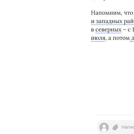
Напомним, что
и западных ра
в
северных
– с 
июля
, а потом
д