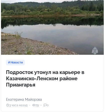
Новости
Подросток утонул на карьере в
Казачинско-Ленском районе
Приангарья
Екатерина Майорова
3 часа назад
79
0