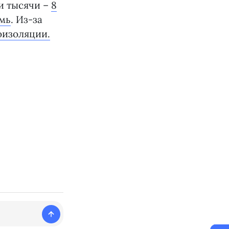
ри тысячи –
8
емь
. Из-за
оизоляции.