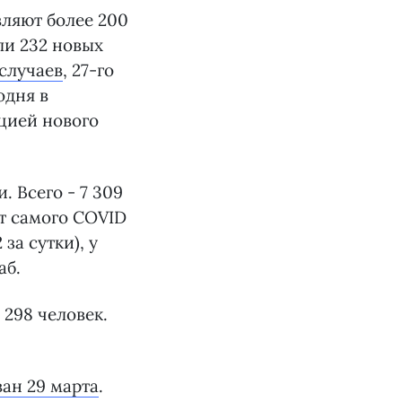
вляют более 200
ли 232 новых
случаев
, 27-го
одня в
цией нового
от самого COVID
за сутки), у
аб.
 298 человек.
ан 29 марта
.