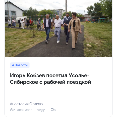
Новости
Игорь Кобзев посетил Усолье-
Сибирское с рабочей поездкой
Анастасия Орлова
2 часа назад
391
0