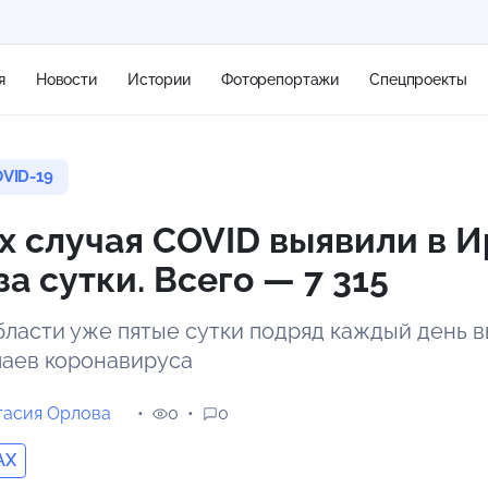
я
Новости
Истории
Фоторепортажи
Спецпроекты
VID-19
+2
х случая COVID выявили в 
за сутки. Всего — 7 315
15 м/с
бласти уже пятые сутки подряд каждый день 
чаев коронавируса
тасия Орлова
0
0
AX