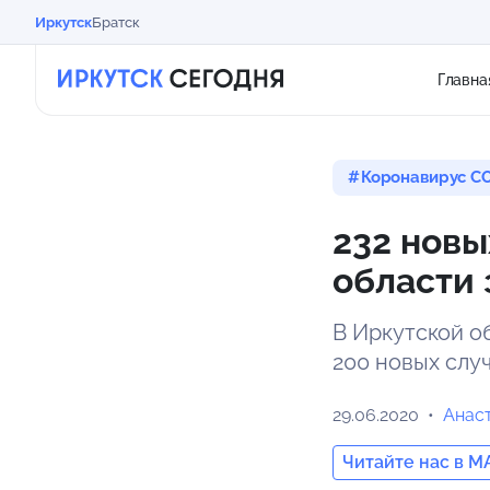
Иркутск
Братск
Главна
Коронавирус CO
232 новы
области 
В Иркутской о
200 новых слу
29.06.2020
Анас
Читайте нас в M