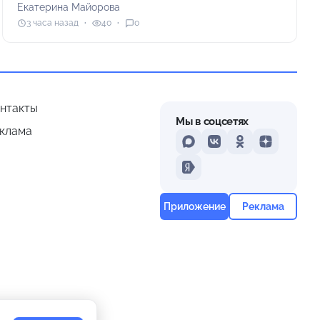
Екатерина Майорова
3 часа назад
40
0
нтакты
Мы в соцсетях
клама
MAX
VKontakte
Odnoklassniki
Dzen
Yandex
Приложение
Реклама