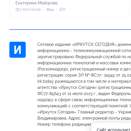
Екатерина Майорова
3 часа назад
44
0
Сетевое издание «ИРКУТСК СЕГОДНЯ» доменн
информационно - телекоммуникационной сети «
зарегистрировано Федеральной службой по на
информационных технологий и массовых комм
(Роскомнадзор), регистрационный номер и дат
регистрации: серия ЭЛ № ФС77- 74945 от 25.01
irk.today размещаются в том числе и материа
агентства «Иркутск Сегодня» (регистрацион
ФС77-85643 от 21 июля 2023 г., выдан Федерал
надзору в сфере связи, информационных техно
коммуникаций) с соответствующей пометкой.
«Иркутск Сегодня». Главный редактор - Украи
Владимировна. Адрес электронной почты редакц
Номер телефона редакции: 89501301335, 89148
Сайт использует