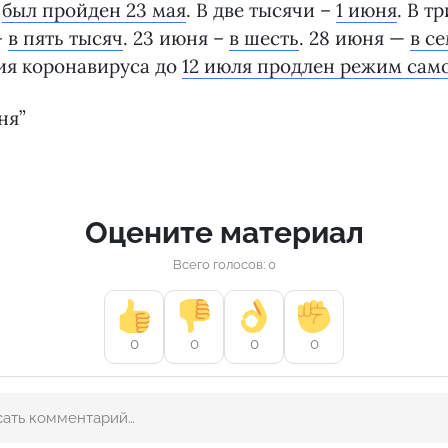
у
был пройден 23 мая
. В две тысячи –
1 июня
. В т
–
в пять тысяч
. 23 июня –
в шесть
. 28 июня —
в с
ия коронавируса до
12 июля продлен режим сам
ня”
Оцените материал
Всего голосов: 0
0
0
0
0