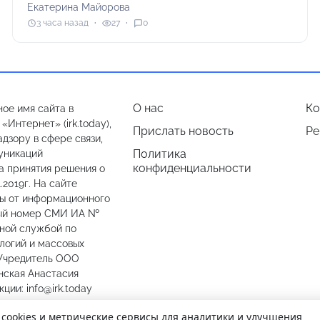
Екатерина Майорова
3 часа назад
27
0
О нас
Ко
ое имя сайта в
Интернет» (irk.today),
Прислать новость
Ре
дзору в сфере связи,
Политика
уникаций
конфиденциальности
а принятия решения о
.2019г. На сайте
лы от информационного
ный номер СМИ ИА №
ьной службой по
логий и массовых
 Учредитель ООО
нская Анастасия
ии: info@irk.today
774487
 cookies и метрические сервисы для аналитики и улучшения