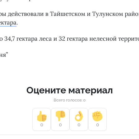
ры действовали в Тайшетском и Тулунском рай
ектара
.
о 34,7 гектара леса и 32 гектара нелесной террит
ня”
Оцените материал
Всего голосов: 0
0
0
0
0