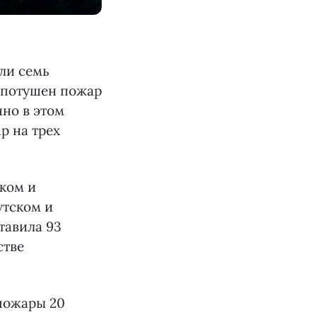
ли семь
е потушен пожар
нно в этом
р на трех
ском и
утском и
тавила 93
стве
 пожары 20