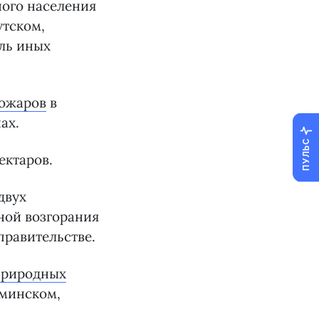
ного населения
утском,
ель иных
пожаров
в
ах.
ПУЛЬС
ектаров.
двух
ной возгорания
правительстве.
природных
иминском,