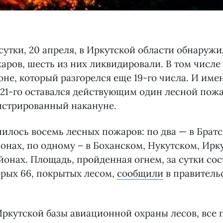
утки, 20 апреля, в Иркутской области обнаружи
ров, шесть из них ликвидировали. В том числ
оне, который разгорелся еще 19-го числа. И име
 21-го оставался действующим один лесной пожа
гистрированный накануне.
шилось восемь лесных пожаров: по два — в Брат
нах, по одному – в Боханском, Нукутском, Ирк
онах. Площадь, пройденная огнем, за сутки сос
торых 66, покрытых лесом,
сообщили
в правитель
ркутской базы авиационной охраны лесов, все