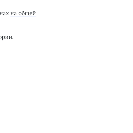
онах
на общей
ории.