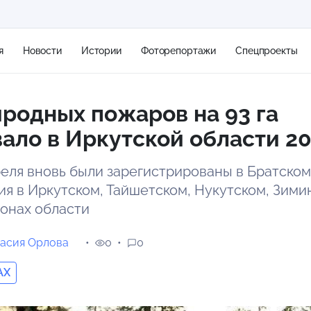
я
Новости
Истории
Фоторепортажи
Спецпроекты
родных пожаров на 93 га
+2
ало в Иркутской области 2
еля вновь были зарегистрированы в Братском
9 м/с
ия в Иркутском, Тайшетском, Нукутском, Зими
онах области
асия Орлова
0
0
AX