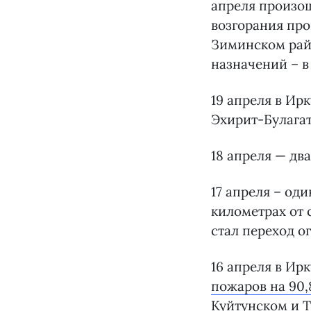
апреля произош
возгорания про
Зиминском райо
назначений – 
19 апреля в Ир
Эхирит-Булагат
18 апреля — дв
17 апреля – од
километрах от 
стал переход о
16 апреля в Ир
пожаров на 90,
Куйтунском и Т