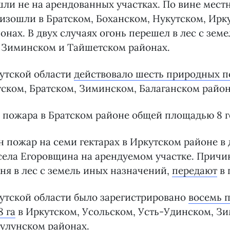
ли не на арендованных участках. По вине мест
изошли в Братском, Боханском, Нукутском, Ирк
нах. В двух случаях огонь перешел в лес с зем
в Зиминском и Тайшетском районах.
кутской области
действовало шесть природных 
ском, Братском, Зиминском, Балаганском район
а пожара в Братском районе общей площадью 8 г
ин пожар на семи гектарах в Иркутском районе в 
села Егоровщина на арендуемом участке. Причи
гня в лес с земель иных назначений,
передают
в 
кутской области было зарегистрировано
восемь 
8 га
в Иркутском, Усольском, Усть-Удинском, З
улунском районах.