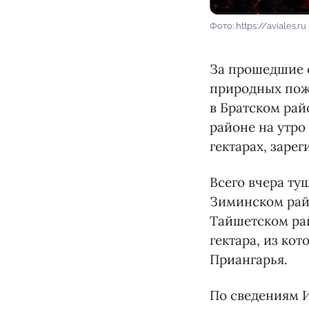
Фото: https://aviales.ru
За прошедшие с
природных пожа
в Братском рай
районе на утро
гектарах, заре
Всего вчера ту
Зиминском райо
Тайшетском рай
гектара, из ко
Приангарья.
По сведениям И