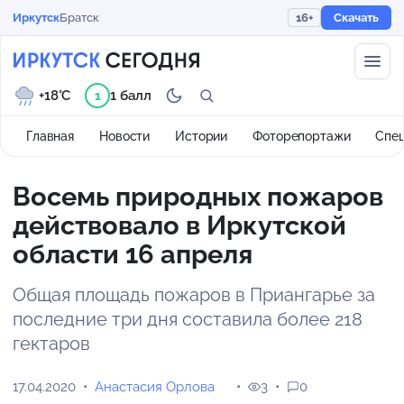
Иркутск
Братск
16+
Скачать
+18°C
1 балл
1
Главная
Новости
Истории
Фоторепортажи
Спе
Восемь природных пожаров
действовало в Иркутской
области 16 апреля
Общая площадь пожаров в Приангарье за
последние три дня составила более 218
гектаров
17.04.2020
Анастасия Орлова
3
0