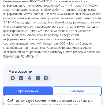
Сетевое издание «ИРКУТСК СЕГОДНЯ» доменное имя сайта в
информационно - телекоммуникационной сети «Интернет» (irk.today),
зарегистрировано Федеральной службой по надзору в сфере связи,
информационных технологий и массовых коммуникаций (Роскомнадзор),
регистрационный номер и дата принятия решения о регистрации: серия
ЭЛ № ФС77- 74945 от 25.01.2019г. На сайте irk.today размещаются в том
числе и материалы от информационного агентства «Иркутск Сегодня»
(регистрационный номер СМИ ИА № ФС77-85643 от 21 июля 2023 г.,
выдан Федеральной службой по надзору в сфере связи,
информационных технологий и массовых коммуникаций) с
соответствующей пометкой. Учредитель ООО «Иркутск Сегодня».
Главный редактор - Украинская Анастасия Владимировна. Адрес
электронной почты редакции: info@irk.today Номер телефона редакции:
89501301335, 89148774487
Мы в соцсетях
MAX
VKontakte
Odnoklassniki
Dzen
Yandex
+18°
Слабая морось
Приложение
Реклама
Ощущается как +18
Сайт использует cookies и метрические сервисы для
О нас
Контакты
Прислать новость