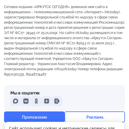
Сетевое издание «ИРКУТСК СЕГОДНЯ» доменное имя сайта в
информационно - телекоммуникационной сети «Интернет» (irk.today),
зарегистрировано Федеральной службой по надзору в сфере связи,
информационных технологий и массовых коммуникаций (Роскомнадзор),
регистрационный номер и дата принятия решения о регистрации: серия
ЭЛ № ФС77- 74945 от 25.01.2019г. На сайте irk.today размещаются в том
числе и материалы от информационного агентства «Иркутск Сегодня»
(регистрационный номер СМИ ИА № ФС77-85643 от 21 июля 2023 г.,
выдан Федеральной службой по надзору в сфере связи,
информационных технологий и массовых коммуникаций) с
соответствующей пометкой. Учредитель ООО «Иркутск Сегодня».
Главный редактор - Украинская Анастасия Владимировна. Адрес
электронной почты редакции: info@irk.today Номер телефона редакции:
89501301335, 89148774487
Мы в соцсетях
MAX
VKontakte
Odnoklassniki
Dzen
Yandex
+22°
Ясно
Приложение
Реклама
Ощущается как +22
Сайт использует cookies и метрические сервисы для