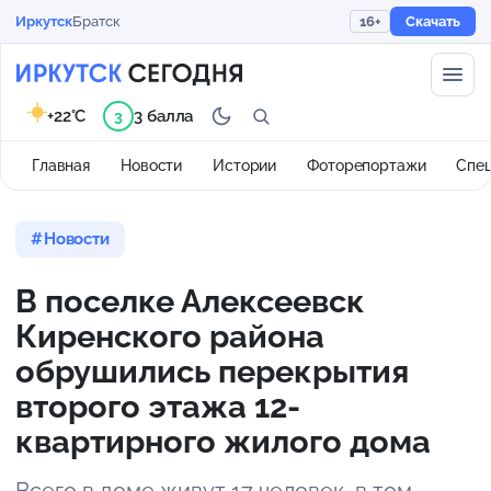
Иркутск
Братск
16+
Скачать
+22°C
3 балла
3
Главная
Новости
Истории
Фоторепортажи
Спе
Новости
В поселке Алексеевск
Киренского района
обрушились перекрытия
второго этажа 12-
квартирного жилого дома