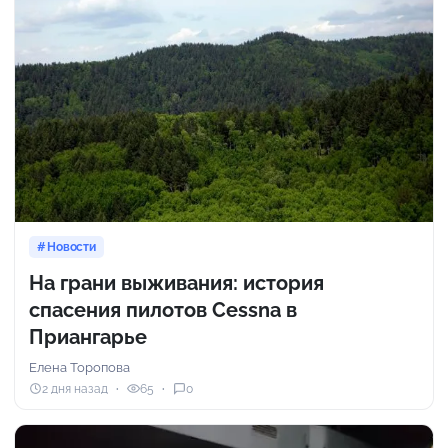
Новости
На грани выживания: история
спасения пилотов Cessna в
Приангарье
Елена Торопова
2 дня назад
65
0