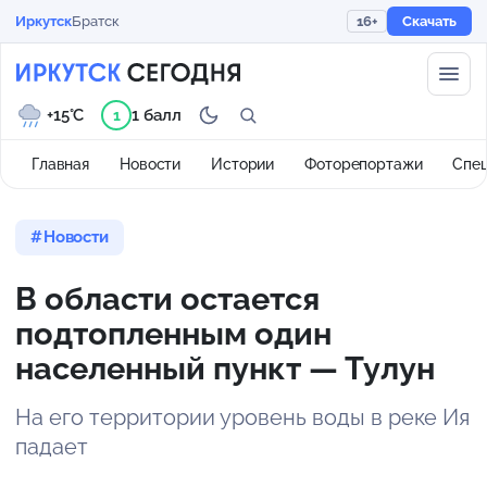
Иркутск
Братск
16+
Скачать
+15°C
1 балл
1
Главная
Новости
Истории
Фоторепортажи
Спе
Новости
В области остается
подтопленным один
населенный пункт — Тулун
На его территории уровень воды в реке Ия
падает