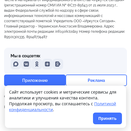
числе и материалы от информационного агентства «Иркутск Сегодня»
(регистрационный номер СМИ ИА № ФС77-85643 от 21 июля 2023 г.,
выдан Федеральной службой по надзору в сфере связи,
информационных технологий и массовых коммуникаций) с
соответствующей пометкой. Учредитель ООО «Иркутск Сегодня».
Главный редактор - Украинская Анастасия Владимировна. Адрес
электронной почты редакции: info@irk.today Номер телефона редакции:
89501301335, 89148774487
Мы в соцсетях
MAX
VKontakte
Odnoklassniki
Dzen
Yandex
+15°
Сильная морось
Приложение
Реклама
Ощущается как +15
Сайт использует cookies и метрические сервисы для
О нас
Контакты
Прислать новость
аналитики и улучшения качества контента.
20 м/с
760 мм
83%
Продолжая просмотр, вы соглашаетесь с
Политикой
Политика
Реклама
конфиденциальности
.
конфиденциальности
Принять
© 2026
Иркутск Сегодня
. Поддержка сайта
WPSUPPORT