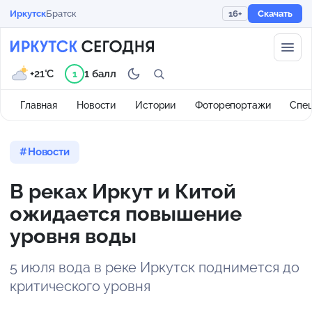
Иркутск
Братск
16+
Скачать
+21°C
1 балл
1
Главная
Новости
Истории
Фоторепортажи
Спе
Новости
В реках Иркут и Китой
ожидается повышение
уровня воды
5 июля вода в реке Иркутск поднимется до
критического уровня