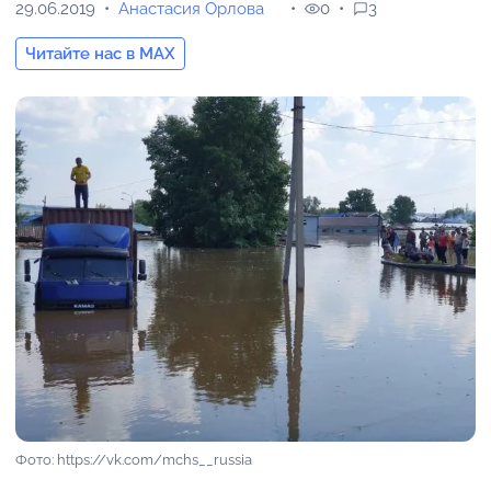
29.06.2019
Анастасия Орлова
0
3
Читайте нас в MAX
Фото: https://vk.com/mchs__russia