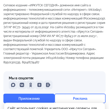
Сетевое издание «ИРКУТСК СЕГОДНЯ» доменное имя сайта в
информационно - телекоммуникационной сети «Интернет» (irk.today),
зарегистрировано Федеральной службой по надзору в сфере связи,
информационных технологий и массовых коммуникаций (Роскомнадзор),
регистрационный номер и дата принятия решения о регистрации: серия
ЭЛ № ФС77- 74945 от 25.01.2019г. На сайте irk.today размещаются в том
числе и материалы от информационного агентства «Иркутск Сегодня»
(регистрационный номер СМИ ИА № ФС77-85643 от 21 июля 2023 г.,
выдан Федеральной службой по надзору в сфере связи,
информационных технологий и массовых коммуникаций) с
соответствующей пометкой. Учредитель ООО «Иркутск Сегодня».
Главный редактор - Украинская Анастасия Владимировна. Адрес
электронной почты редакции: info@irk.today Номер телефона редакции:
89501301335, 89148774487
Мы в соцсетях
MAX
VKontakte
Odnoklassniki
Dzen
Yandex
+23°
Ясно
Приложение
Реклама
Ощущается как +23
Сайт использует cookies и метрические сервисы для