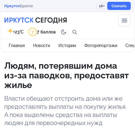
Иркутск
Братск
16+
Скачать
+23°C
7 баллов
7
Главная
Новости
Истории
Фоторепортажи
Спе
Людям, потерявшим дома
из-за паводков, предоставят
жилье
Власти обещают отстроить дома или же
предоставлять выплаты на покупку жилья.
А пока выделены средства на выплаты
людям для первоочередных нужд