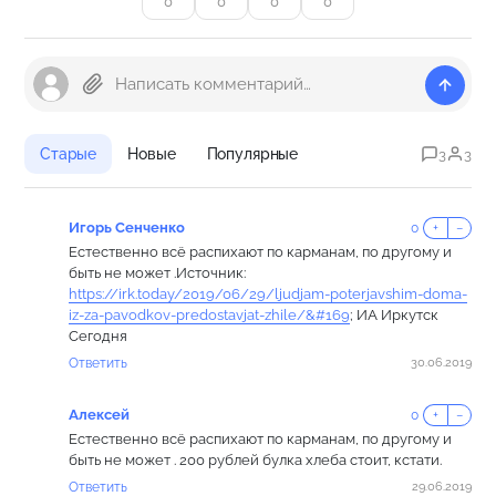
0
0
0
0
Старые
Новые
Популярные
3
3
Игорь Сенченко
0
+
−
Естественно всё распихают по карманам, по другому и
быть не может .Источник:
https://irk.today/2019/06/29/ljudjam-poterjavshim-doma-
iz-za-pavodkov-predostavjat-zhile/&#169
; ИА Иркутск
Сегодня
Ответить
30.06.2019
Алексей
0
+
−
Естественно всё распихают по карманам, по другому и
быть не может . 200 рублей булка хлеба стоит, кстати.
Ответить
29.06.2019