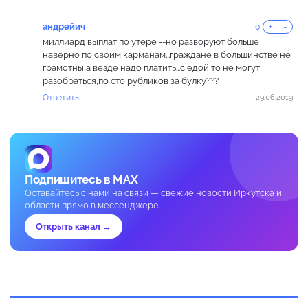
андрейич
0
+
−
миллиард выплат по утере --но разворуют больше
наверно по своим карманам...граждане в большинстве не
грамотны,а везде надо платить...с едой то не могут
разобраться,по сто рубликов за булку???
Ответить
29.06.2019
Подпишитесь в MAX
Оставайтесь с нами на связи — свежие новости Иркутска и
области прямо в мессенджере.
Открыть канал →