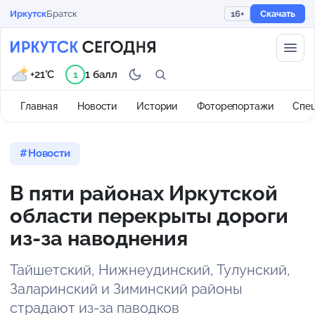
Иркутск
Братск
16+
Скачать
+21°C
1 балл
1
Главная
Новости
Истории
Фоторепортажи
Спе
Новости
В пяти районах Иркутской
области перекрыты дороги
из-за наводнения
Тайшетский, Нижнеудинский, Тулунский,
Заларинский и Зиминский районы
страдают из-за паводков