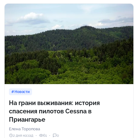
Новости
На грани выживания: история
спасения пилотов Cessna в
Приангарье
Елена Торопова
2 дня назад
61
0