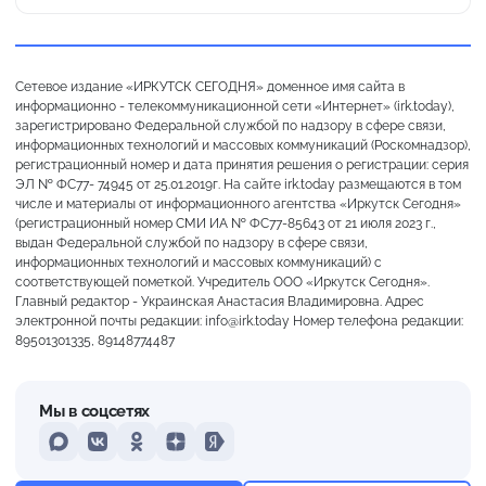
Сетевое издание «ИРКУТСК СЕГОДНЯ» доменное имя сайта в
информационно - телекоммуникационной сети «Интернет» (irk.today),
зарегистрировано Федеральной службой по надзору в сфере связи,
информационных технологий и массовых коммуникаций (Роскомнадзор),
регистрационный номер и дата принятия решения о регистрации: серия
ЭЛ № ФС77- 74945 от 25.01.2019г. На сайте irk.today размещаются в том
числе и материалы от информационного агентства «Иркутск Сегодня»
(регистрационный номер СМИ ИА № ФС77-85643 от 21 июля 2023 г.,
выдан Федеральной службой по надзору в сфере связи,
информационных технологий и массовых коммуникаций) с
соответствующей пометкой. Учредитель ООО «Иркутск Сегодня».
Главный редактор - Украинская Анастасия Владимировна. Адрес
электронной почты редакции: info@irk.today Номер телефона редакции:
89501301335, 89148774487
Мы в соцсетях
MAX
VKontakte
Odnoklassniki
Dzen
Yandex