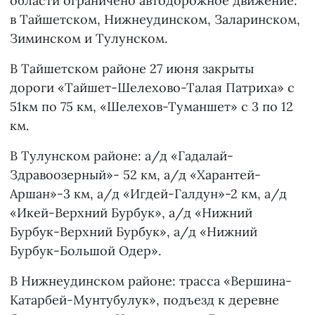
области ограничено автодорожное движение:
в Тайшетском, Нижнеудинском, Заларинском,
Зиминском и Тулунском.
В Тайшетском районе 27 июня закрыты
дороги «Тайшет-Шелехово-Талая Патриха» с
51км по 75 км, «Шелехов-Туманшет» с 3 по 12
км.
В Тулунском районе: а/д «Гадалай-
Здравоозерный»- 52 км, а/д «Харантей-
Аршан»-3 км, а/д «Игдей-Галдун»-2 км, а/д
«Икей-Верхний Бурбук», а/д «Нижний
Бурбук-Верхний Бурбук», а/д «Нижний
Бурбук-Большой Одер».
В Нижнеудинском районе: трасса «Вершина-
Катарбей-Мунтубулук», подъезд к деревне