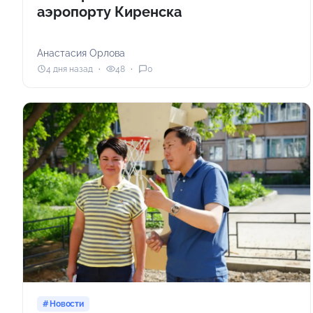
аэропорту Киренска
Анастасия Орлова
4 дня назад
48
0
Новости