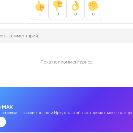
0
0
0
0
Пока нет комментариев
в MAX
и на связи — свежие новости Иркутска и области прямо в мессенджере
→