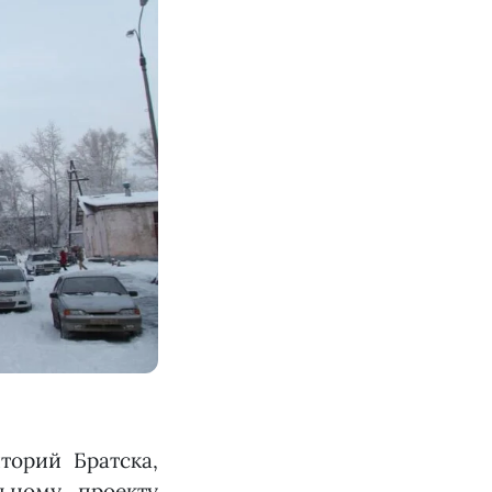
торий Братска,
ьному проекту