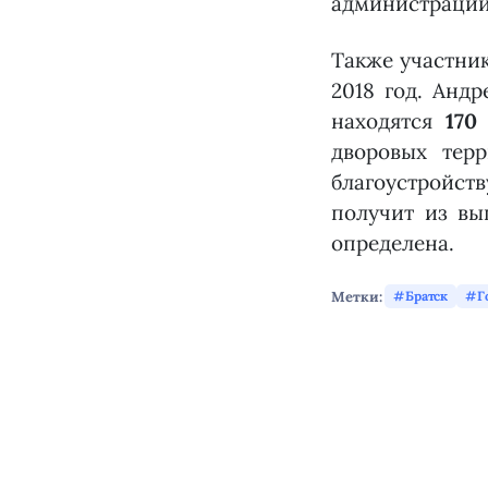
администрации
Также участни
2018 год. Анд
находятся
170
дворовых тер
благоустройст
получит из вы
определена.
Метки:
Братск
Г