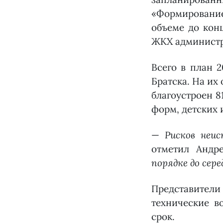
«Формирование
объеме до конц
ЖКХ администр
Всего в план 2
Братска. На их
благоустроен 8
форм, детских 
—
Рисков неи
отметил Андр
порядке до сер
Представители
технические в
срок.