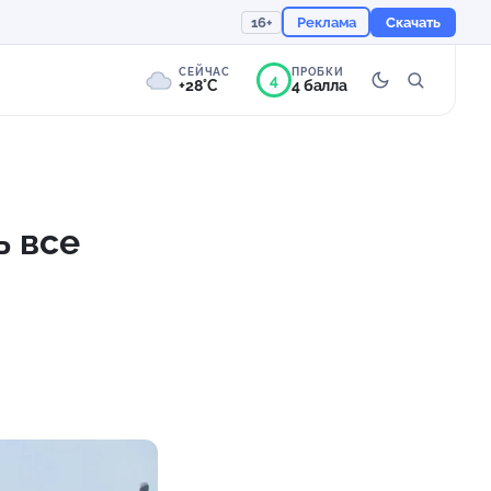
16+
Реклама
Скачать
СЕЙЧАС
ПРОБКИ
4
+28°C
4 балла
8°
Пасмурно
Ощущается как +28
ь все
755 мм
57%