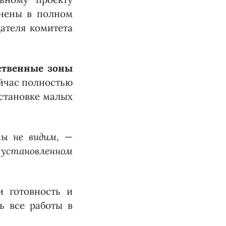
лнены в полном
ателя комитета
ственные зоны
ейчас полностью
установке малых
мы не видим
, —
установленном
и готовность и
ь все работы в