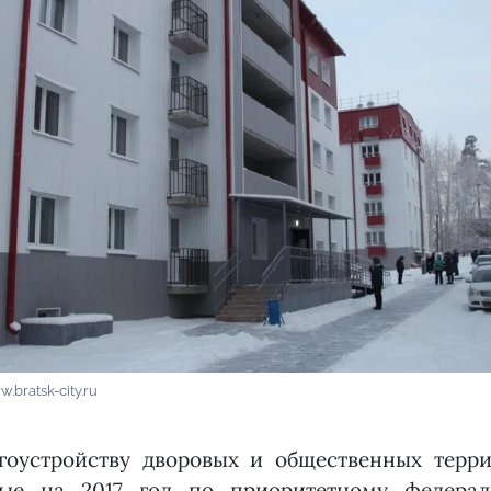
.bratsk-city.ru
гоустройству дворовых и общественных терри
ные на 2017 год по приоритетному федерал