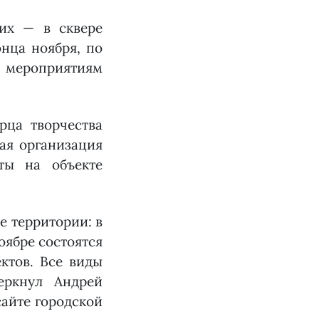
них — в сквере
нца ноября, по
м мероприятиям
рца творчества
ая организация
ты на объекте
е территории: в
оябре состоятся
ктов. Все виды
еркнул Андрей
айте городской