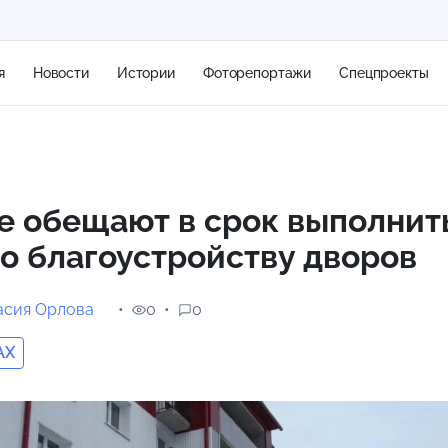
я
Новости
Истории
Фоторепортажи
Спецпроекты
+2
е обещают в срок выполнит
о благоустройству дворов
13 м/с
асия Орлова
0
0
AX