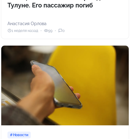
Тулуне. Его пассажир погиб
Анастасия Орлова
1 неделя назад
99
0
Новости