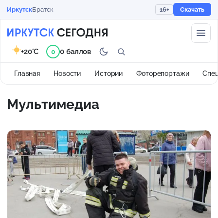
Иркутск
Братск
16+
Скачать
+20°C
0 баллов
0
Главная
Новости
Истории
Фоторепортажи
Спе
Мультимедиа