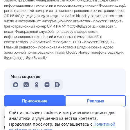
зарегистрировано Федеральной службой по надзору в сфере связи,
информационных технологий и массовых коммуникаций (Роскомнадзор),
регистрационный номер и дата принятия решения о регистрации: серия
ЭЛ № ФС77- 74945 от 25.01.2019г. На сайте irk.today размещаются в том
числе и материалы от информационного агентства «Иркутск Сегодня»
(регистрационный номер СМИ ИА № ФС77-85643 от 21 июля 2023 г.,
выдан Федеральной службой по надзору в сфере связи,
информационных технологий и массовых коммуникаций) с
соответствующей пометкой. Учредитель ООО «Иркутск Сегодня».
Главный редактор - Украинская Анастасия Владимировна. Адрес
электронной почты редакции: info@irk.today Номер телефона редакции:
89501301335, 89148774487
Мы в соцсетях
MAX
VKontakte
Odnoklassniki
Dzen
Yandex
+20°
Преимущественно ясно
Приложение
Реклама
Ощущается как +20
Сайт использует cookies и метрические сервисы для
О нас
Контакты
Прислать новость
аналитики и улучшения качества контента.
11 м/с
756 мм
78%
Продолжая просмотр, вы соглашаетесь с
Политикой
Политика
Реклама
конфиденциальности
.
конфиденциальности