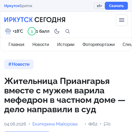
Иркутск
Братск
16+
Скачать
+18°C
1 балл
1
Главная
Новости
Истории
Фоторепортажи
Спе
Новости
Жительница Приангарья
вместе с мужем варила
мефедрон в частном доме —
дело направили в суд
04.06.2026
Екатерина Майорова
62
0