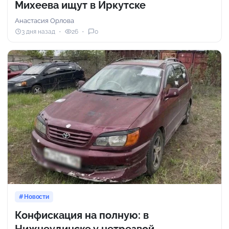
Михеева ищут в Иркутске
Анастасия Орлова
3 дня назад
26
0
Новости
Конфискация на полную: в
Нижнеудинске у нетрезвой