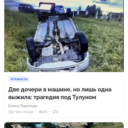
Новости
Две дочери в машине, но лишь одна
выжила: трагедия под Тулуном
Елена Торопова
4 часа назад
216
0