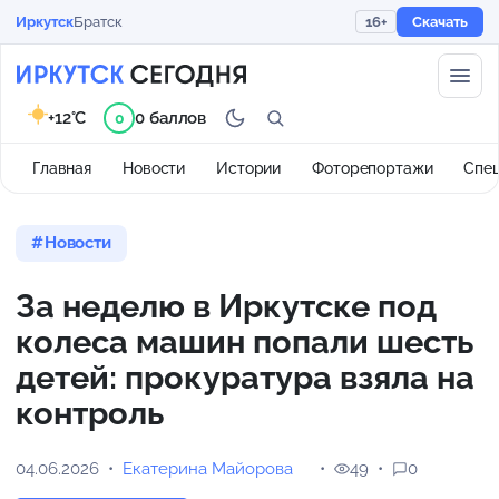
Иркутск
Братск
16+
Скачать
+12°C
0 баллов
0
Главная
Новости
Истории
Фоторепортажи
Спе
Новости
За неделю в Иркутске под
колеса машин попали шесть
детей: прокуратура взяла на
контроль
04.06.2026
Екатерина Майорова
49
0