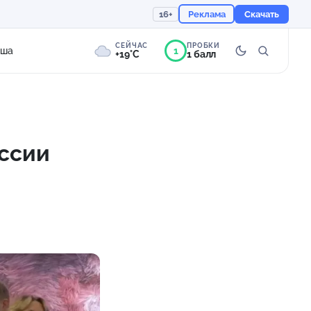
16+
Реклама
Скачать
СЕЙЧАС
ПРОБКИ
1
иша
+19°C
1 балл
9°
Пасмурно
Ощущается как +19
оссии
758 мм
87%