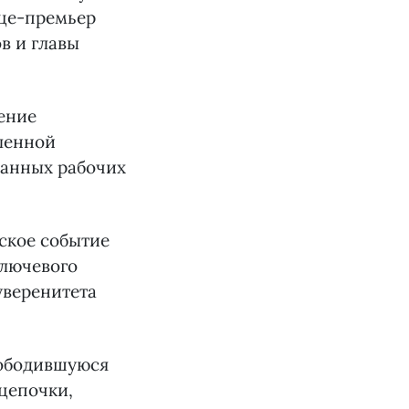
ице-премьер
в и главы
ение
ленной
ванных рабочих
еское событие
ключевого
уверенитета
вободившуюся
 цепочки,