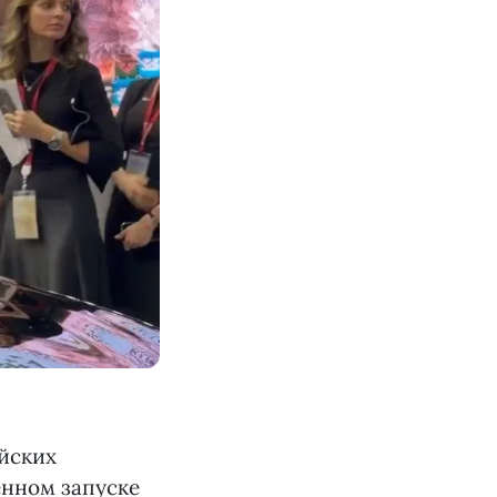
йских
енном запуске