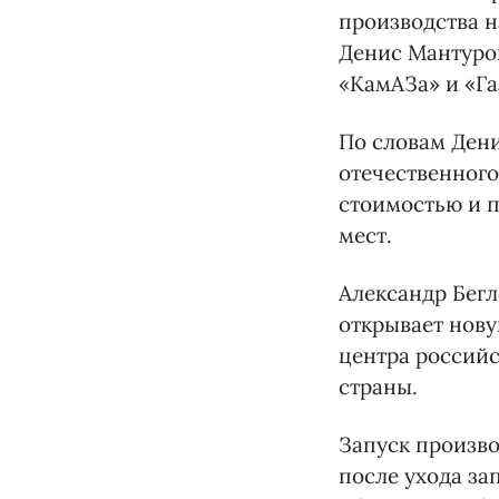
производства н
Денис Мантуров
«КамАЗа» и «Га
По словам Дени
отечественного
стоимостью и 
мест.
Александр Бегл
открывает нову
центра российс
страны.
Запуск произв
после ухода за