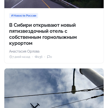
Новости России
В Сибири открывают новый
пятизвездочный отель с
собственным горнолыжным
курортом
Анастасия Орлова
7 дней назад
236
0