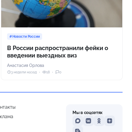
Новости России
В России распространили фейки о
введении выездных виз
Анастасия Орлова
3 недели назад
18
0
нтакты
Мы в соцсетях
клама
MAX
VKontakte
Odnoklassniki
Dzen