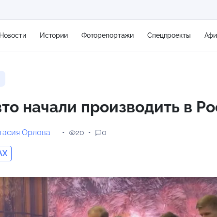
Новости
Истории
Фоторепортажи
Спецпроекты
Аф
+1
то начали производить в Р
1 м/с
тасия Орлова
20
0
AX