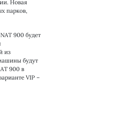
ии. Новая
х парков,
ENAT 900 будет
и
й из
 машины будут
AT 900 в
варианте VIP –