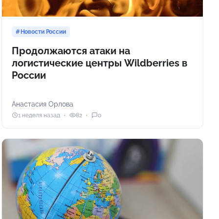
Новости России
Продолжаются атаки на
логистические центры Wildberries в
России
Анастасия Орлова
1 неделя назад
82
0