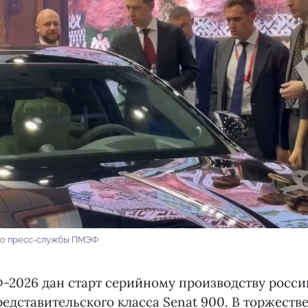
ео пресс-службы ПМЭФ
-2026 дан старт серийному производству росси
едставительского класса Senat 900. В торжеств