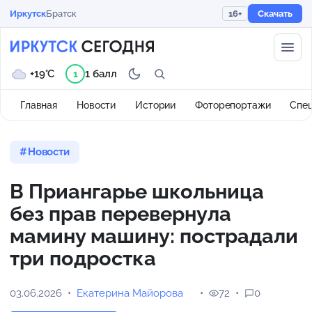
Иркутск
Братск
16+
Скачать
+19°C
1 балл
1
Главная
Новости
Истории
Фоторепортажи
Спе
Новости
В Приангарье школьница
без прав перевернула
мамину машину: пострадали
три подростка
03.06.2026
Екатерина Майорова
72
0