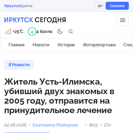
Иркутск
Братск
16+
Скачать
+25°C
4 балла
4
Главная
Новости
Истории
Фоторепортажи
Спе
Новости
Житель Усть-Илимска,
убивший двух знакомых в
2005 году, отправится на
принудительное лечение
02.06.2026
Екатерина Майорова
22
0