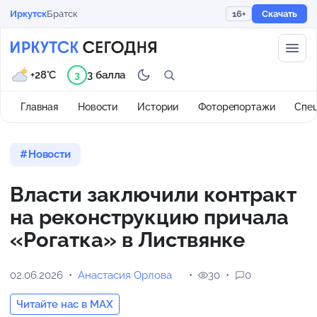
Иркутск
Братск
16+
Скачать
+28°C
3 балла
3
Главная
Новости
Истории
Фоторепортажи
Спе
Новости
Власти заключили контракт
на реконструкцию причала
«Рогатка» в Листвянке
02.06.2026
Анастасия Орлова
30
0
Читайте нас в MAX