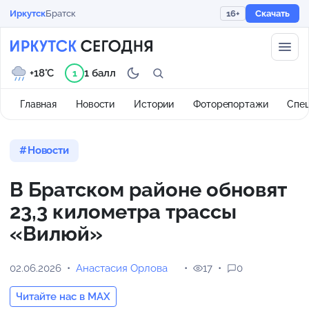
Иркутск
Братск
16+
Скачать
+18°C
1 балл
1
Главная
Новости
Истории
Фоторепортажи
Спе
Новости
В Братском районе обновят
23,3 километра трассы
«Вилюй»
02.06.2026
Анастасия Орлова
17
0
Читайте нас в MAX