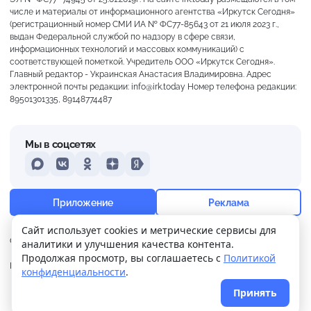
числе и материалы от информационного агентства «Иркутск Сегодня»
(регистрационный номер СМИ ИА № ФС77-85643 от 21 июля 2023 г.,
выдан Федеральной службой по надзору в сфере связи,
информационных технологий и массовых коммуникаций) с
соответствующей пометкой. Учредитель ООО «Иркутск Сегодня».
Главный редактор - Украинская Анастасия Владимировна. Адрес
электронной почты редакции: info@irk.today Номер телефона редакции:
89501301335, 89148774487
Мы в соцсетях
MAX
VKontakte
Odnoklassniki
Dzen
Yandex
+18°
Слабая морось
Приложение
Реклама
Ощущается как +18
Сайт использует cookies и метрические сервисы для
О нас
Контакты
Прислать новость
аналитики и улучшения качества контента.
23 м/с
758 мм
68%
Продолжая просмотр, вы соглашаетесь с
Политикой
Политика
Реклама
конфиденциальности
.
конфиденциальности
Принять
© 2026
Иркутск Сегодня
. Поддержка сайта
WPSUPPORT