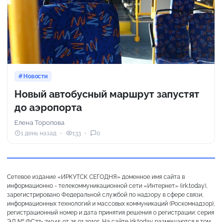
Новости
Новый автобусный маршрут запустят
до аэропорта
Елена Торопова
1 день назад
133
0
Сетевое издание «ИРКУТСК СЕГОДНЯ» доменное имя сайта в
информационно - телекоммуникационной сети «Интернет» (irk.today),
зарегистрировано Федеральной службой по надзору в сфере связи,
информационных технологий и массовых коммуникаций (Роскомнадзор),
регистрационный номер и дата принятия решения о регистрации: серия
ЭЛ № ФС77- 74945 от 25.01.2019г. На сайте irk.today размещаются в том