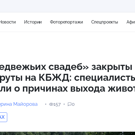
Новости
Истории
Фоторепортажи
Спецпроекты
Афи
+1
медвежьих свадеб» закрыты
руты на КБЖД: специалист
9 м/с
ли о причинах выхода живо
ерина Майорова
157
0
AX