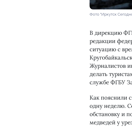
Фото "Иркутск Сегодн
В дирекцию ФГ
редакции федер
ситуацию с вр
Кругобайкальск
Журналистов ин
делать туриста
службе ФГБУ З
Как пояснили с
одну неделю. С
обстановку и п
медведей у уре