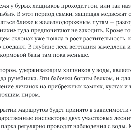
емя у бурых хищников проходит гон, или так н
ьбы». В этот период самки, защищая медвежат о
жаться ближе к железнодорожным путям — разг
ихи» туда предпочитают не заходить. Кроме тог
цем склонах уже пошла в рост растительность, 
 поедают. В глубине леса вегетация замедлена и
 кормовой базы там пока меньше.
тором, удерживающим хищников у воды, являет
да ручейника. Эти бабочки богаты белком, и для
ение личинок на прибрежных камнях, кустах и 
стоящим пиром.
рытии маршрутов будет принято в зависимости 
дарственные инспекторы двух участковых лесни
парка регулярно проводят наблюдения с воды. 