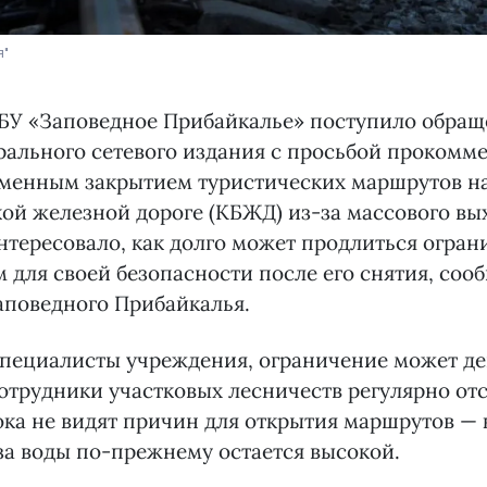
я"
БУ «Заповедное Прибайкалье» поступило обращ
ального сетевого издания с просьбой прокомм
еменным закрытием туристических маршрутов н
ой железной дороге (КБЖД) из-за массового вы
тересовало, как долго может продлиться огран
м для своей безопасности после его снятия, соо
аповедного Прибайкалья.
пециалисты учреждения, ограничение может де
отрудники участковых лесничеств регулярно о
ока не видят причин для открытия маршрутов —
за воды по-прежнему остается высокой.