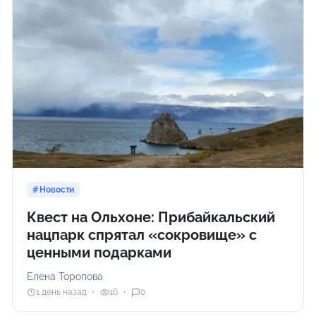
Новости
Квест на Ольхоне: Прибайкальский
нацпарк спрятал «сокровище» с
ценными подарками
Елена Торопова
1 день назад
16
0