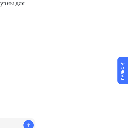
тупны для
ПУЛЬС