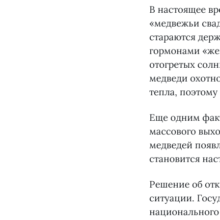
В настоящее вр
«медвежьи свад
стараются дер
гормонами «жен
отогретых солн
медведи охотно
тепла, поэтому
Еще одним фак
массового выхо
медведей появл
становится на
Решение об отк
ситуации. Госу
национального 