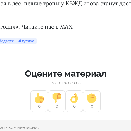
ся в лес, пешие тропы у КБЖД снова станут дос
годня». Читайте нас в
MAX
Медведи
туризм
Оцените материал
Всего голосов: 0
0
0
0
0