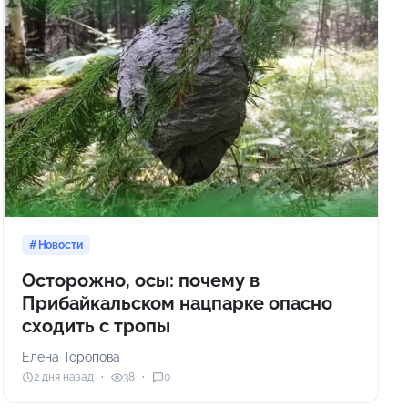
Новости
Осторожно, осы: почему в
Прибайкальском нацпарке опасно
сходить с тропы
Елена Торопова
2 дня назад
38
0