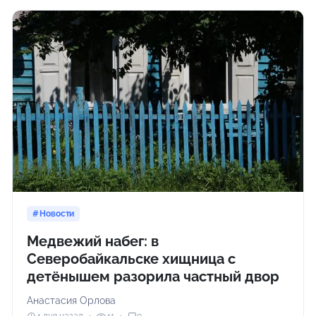
Новости
Медвежий набег: в
Северобайкальске хищница с
детёнышем разорила частный двор
Анастасия Орлова