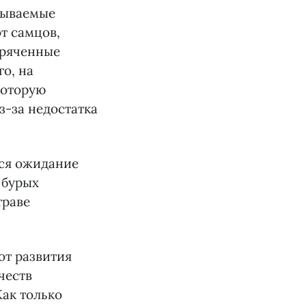
азываемые
т самцов,
оряченные
о, на
которую
з-за недостатка
ся ожидание
 бурых
траве
от развития
честв
Как только