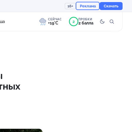
16+
Реклама
Скачать
СЕЙЧАС
ПРОБКИ
2
ша
+19°C
2 балла
9°
Морось
Ощущается как +19
ы
759 мм
89%
тных