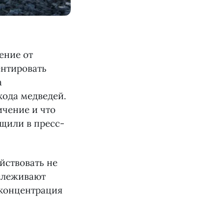
ение от
ентировать
а
хода медведей.
ичение и что
бщили в пресс-
йствовать не
тслеживают
 концентрация