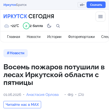
Иркутск
Братск
16+
Скачать
+22°C
2 балла
2
Главная
Новости
Истории
Фоторепортажи
Спе
Новости
Восемь пожаров потушили в
лесах Иркутской области с
пятницы
01.06.2026
Анастасия Орлова
9
0
Читайте нас в MAX