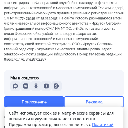
зарегистрировано Федеральной службой по надзору в сфере связи,
информационных технологий и массовых коммуникаций (Роскомнадзор),
регистрационный номер и дата принятия решения о регистрации: серия
ЭЛ № ФС77- 74945 от 25.01.2019г. На сайте irk.today размещаются в том
числе и материалы от информационного агентства «Иркутск Сегодня»
(регистрационный номер СМИ ИА № ФС77-85643 от 21 июля 2023 г.,
выдан Федеральной службой по надзору в сфере связи,
информационных технологий и массовых коммуникаций) с
соответствующей пометкой. Учредитель ООО «Иркутск Сегодня».
Главный редактор - Украинская Анастасия Владимировна. Адрес
электронной почты редакции: info@irk.today Номер телефона редакции:
89501301335, 89148774487
Мы в соцсетях
MAX
VKontakte
Odnoklassniki
Dzen
Yandex
+20°
Слабая морось
Приложение
Реклама
Ощущается как +20
Сайт использует cookies и метрические сервисы для
О нас
Контакты
Прислать новость
аналитики и улучшения качества контента.
11 м/с
756 мм
95%
Продолжая просмотр, вы соглашаетесь с
Политикой
Политика
Реклама