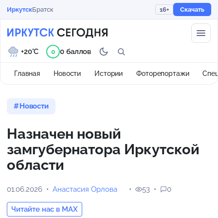
Иркутск
Братск
16+
Скачать
+20°C
0 баллов
0
Главная
Новости
Истории
Фоторепортажи
Спе
Новости
Назначен новый
замгубернатора Иркутской
области
01.06.2026
Анастасия Орлова
53
0
Читайте нас в MAX