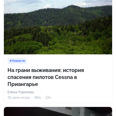
Новости
На грани выживания: история
спасения пилотов Cessna в
Приангарье
Елена Торопова
1 день назад
61
0