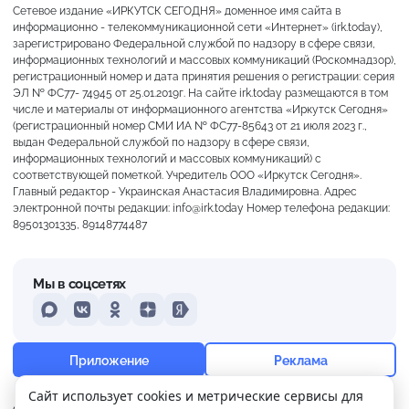
Сетевое издание «ИРКУТСК СЕГОДНЯ» доменное имя сайта в
информационно - телекоммуникационной сети «Интернет» (irk.today),
зарегистрировано Федеральной службой по надзору в сфере связи,
информационных технологий и массовых коммуникаций (Роскомнадзор),
регистрационный номер и дата принятия решения о регистрации: серия
ЭЛ № ФС77- 74945 от 25.01.2019г. На сайте irk.today размещаются в том
числе и материалы от информационного агентства «Иркутск Сегодня»
(регистрационный номер СМИ ИА № ФС77-85643 от 21 июля 2023 г.,
выдан Федеральной службой по надзору в сфере связи,
информационных технологий и массовых коммуникаций) с
соответствующей пометкой. Учредитель ООО «Иркутск Сегодня».
Главный редактор - Украинская Анастасия Владимировна. Адрес
электронной почты редакции: info@irk.today Номер телефона редакции:
89501301335, 89148774487
Мы в соцсетях
MAX
VKontakte
Odnoklassniki
Dzen
Yandex
+19°
Пасмурно
Приложение
Реклама
Ощущается как +19
Сайт использует cookies и метрические сервисы для