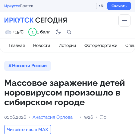
Иркутск
Братск
16+
Скачать
+19°C
1 балл
1
Главная
Новости
Истории
Фоторепортажи
Спе
Новости России
Массовое заражение детей
норовирусом произошло в
сибирском городе
01.06.2026
Анастасия Орлова
26
0
Читайте нас в MAX