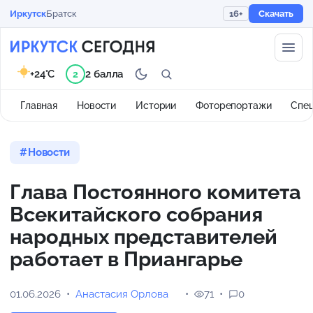
Иркутск
Братск
16+
Скачать
+24°C
2 балла
2
Главная
Новости
Истории
Фоторепортажи
Спе
Новости
Глава Постоянного комитета
Всекитайского собрания
народных представителей
работает в Приангарье
01.06.2026
Анастасия Орлова
71
0