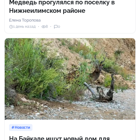
Медведь прогулялся по поселку в
Нижнеилимском районе
Елена Торопова
1 день назад
8
0
Новости
На Байкале ищут новый дом для