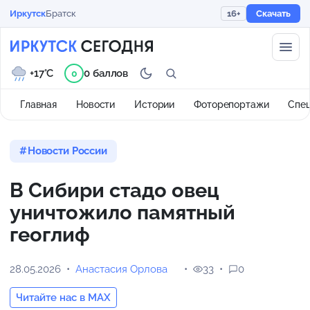
Иркутск
Братск
16+
Скачать
+17°C
0 баллов
0
Главная
Новости
Истории
Фоторепортажи
Спе
Новости России
В Сибири стадо овец
уничтожило памятный
геоглиф
28.05.2026
Анастасия Орлова
33
0
Читайте нас в MAX