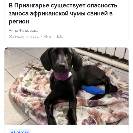
В Приангарье существует опасность
заноса африканской чумы свиней в
регион
Анна Федорова
2 недели назад
31
0
Новости