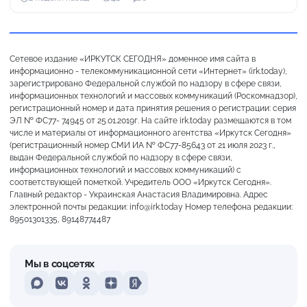
Сетевое издание «ИРКУТСК СЕГОДНЯ» доменное имя сайта в
информационно - телекоммуникационной сети «Интернет» (irk.today),
зарегистрировано Федеральной службой по надзору в сфере связи,
информационных технологий и массовых коммуникаций (Роскомнадзор),
регистрационный номер и дата принятия решения о регистрации: серия
ЭЛ № ФС77- 74945 от 25.01.2019г. На сайте irk.today размещаются в том
числе и материалы от информационного агентства «Иркутск Сегодня»
(регистрационный номер СМИ ИА № ФС77-85643 от 21 июля 2023 г.,
выдан Федеральной службой по надзору в сфере связи,
информационных технологий и массовых коммуникаций) с
соответствующей пометкой. Учредитель ООО «Иркутск Сегодня».
Главный редактор - Украинская Анастасия Владимировна. Адрес
электронной почты редакции: info@irk.today Номер телефона редакции:
89501301335, 89148774487
Мы в соцсетях
MAX
VKontakte
Odnoklassniki
Dzen
Yandex