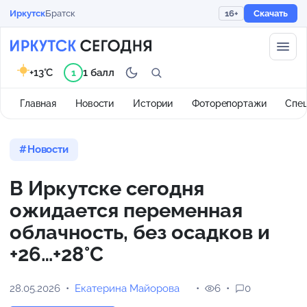
Иркутск
Братск
16+
Скачать
+13°C
1 балл
1
Главная
Новости
Истории
Фоторепортажи
Спе
Новости
В Иркутске сегодня
ожидается переменная
облачность, без осадков и
+26…+28°С
28.05.2026
Екатерина Майорова
6
0