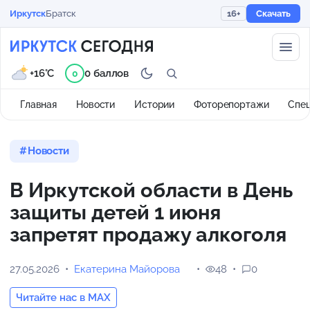
Иркутск
Братск
16+
Скачать
+16°C
0 баллов
0
Главная
Новости
Истории
Фоторепортажи
Спе
Новости
В Иркутской области в День
защиты детей 1 июня
запретят продажу алкоголя
27.05.2026
Екатерина Майорова
48
0
Читайте нас в MAX