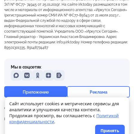
ЭЛ № ФС77- 74945 от 25.01.2019г. На сайте irk.today размещаются в том
числе и материалы от информационного агентства «Иркутск Сегодня»
(регистрационный номер СМИ ИА № ФС77-85643 от 21 июля 2023 г.,
выдан Федеральной службой по надзору в сфере связи,
информационных технологий и массовых коммуникаций) с
соответствующей пометкой. Учредитель ООО «Иркутск Сегодня».
Главный редактор - Украинская Анастасия Владимировна. Адрес
электронной почты редакции: info@irk.today Номер телефона редакции:
89501301335, 89148774487
Мы в соцсетях
MAX
VKontakte
Odnoklassniki
Dzen
Yandex
+16°
Переменная облачность
Приложение
Реклама
Ощущается как +16
Сайт использует cookies и метрические сервисы для
О нас
Контакты
Прислать новость
аналитики и улучшения качества контента.
9 м/с
760 мм
92%
Продолжая просмотр, вы соглашаетесь с
Политикой
Политика
Реклама
конфиденциальности
.
конфиденциальности
Принять