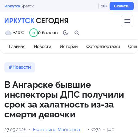
Иркутск
Братск
16+
Скачать
+20°C
0 баллов
0
Главная
Новости
Истории
Фоторепортажи
Спе
Новости
В Ангарске бывшие
инспекторы ДПС получили
срок за халатность из-за
смерти девочки
27.05.2026
Екатерина Майорова
72
0