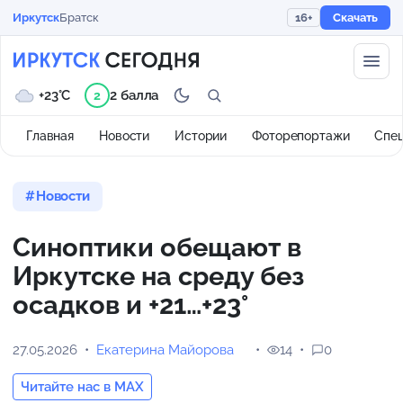
Иркутск
Братск
16+
Скачать
+23°C
2 балла
2
Главная
Новости
Истории
Фоторепортажи
Спе
Новости
Синоптики обещают в
Иркутске на среду без
осадков и +21…+23°
27.05.2026
Екатерина Майорова
14
0
Читайте нас в MAX