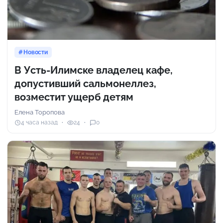
Новости
В Усть-Илимске владелец кафе,
допустивший сальмонеллез,
возместит ущерб детям
Елена Торопова
4 часа назад
24
0