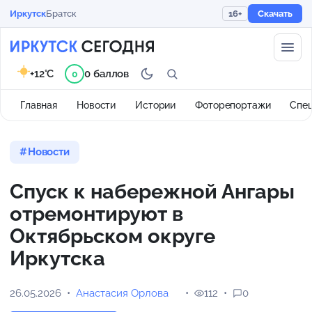
Иркутск
Братск
16+
Скачать
+12°C
0 баллов
0
Главная
Новости
Истории
Фоторепортажи
Спе
Новости
Спуск к набережной Ангары
отремонтируют в
Октябрьском округе
Иркутска
26.05.2026
Анастасия Орлова
112
0