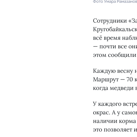
Фото Умара Рамазанов
Сотрудники «З
Кругобайкальск
всё время набл
— почти все о
этом сообщили
Каждую весну н
Маршрут — 70 к
когда медведи 
У каждого встр
окрас. А у сам
наличии корма 
это позволяет 