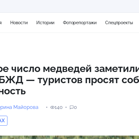
я
Новости
Истории
Фоторепортажи
Спецпроекты
+2
е число медведей заметили
КБЖД — туристов просят со
13 м/с
ность
ерина Майорова
140
0
AX