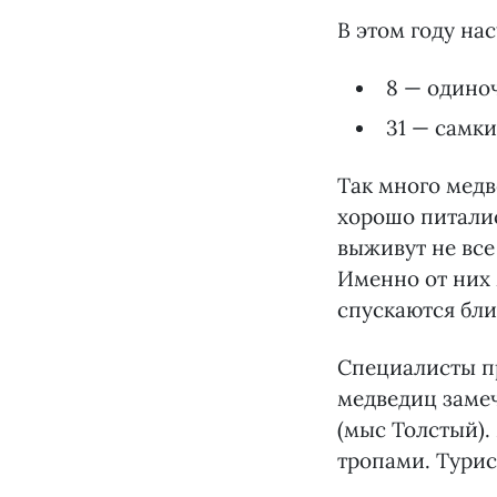
В этом году на
8 — одино
31 — самки
Так много медв
хорошо питалис
выживут не все
Именно от них 
спускаются бли
Специалисты п
медведиц замеч
(мыс Толстый).
тропами. Тури