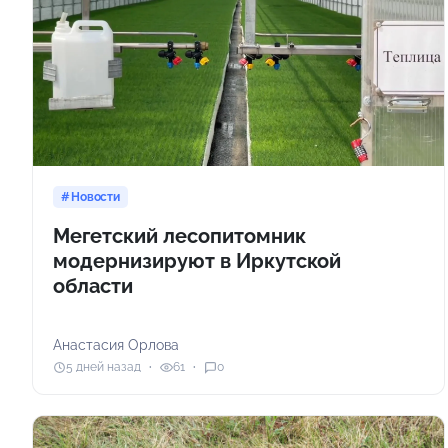
Новости
Мегетский лесопитомник
модернизируют в Иркутской
области
Анастасия Орлова
5 дней назад
61
0