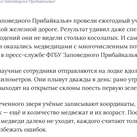
а (Заповедное Прибайкалье)
аповедного Прибайкалья» провели ежегодный уч
ой железной дороге. Результат удивил даже спе
юдений они не видели столько косолапых. И са
ни оказались медведицами с многочисленным по
 в пресс-службе ФГБУ Заповедного Прибайкалья
аучные сотрудники отправляются на лодке вдо
илометров. Они плывут дважды в день: рано утр
выходят на открытые склоны поесть первую зеле
еченного зверя учёные записывают координаты,
ок — ещё и количество медвежат и их возраст. По
медведи далеко не уходят, каждого считают тол
избежать ошибок.