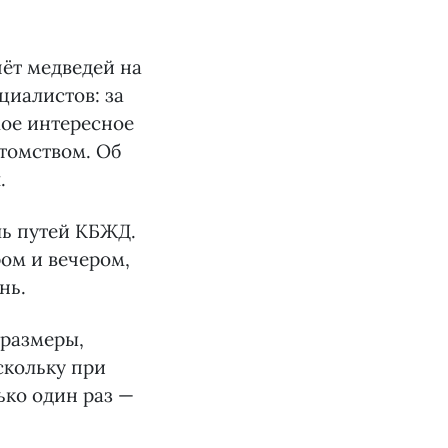
ёт медведей на
циалистов: за
мое интересное
томством. Об
.
ль путей КБЖД.
ом и вечером,
нь.
 размеры,
скольку при
ько один раз —