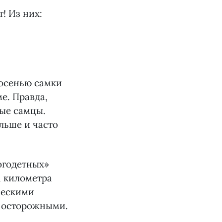
! Из них:
 осенью самки
е. Правда,
лые самцы.
льше и часто
огодетных»
1 километра
ческими
и осторожными.