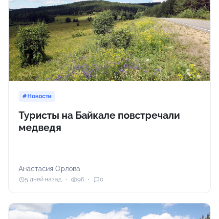
Новости
Туристы на Байкале повстречали
медведя
Анастасия Орлова
5 дней назад
96
0