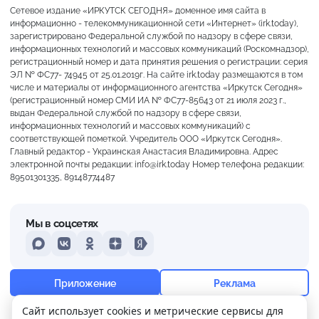
Сетевое издание «ИРКУТСК СЕГОДНЯ» доменное имя сайта в
информационно - телекоммуникационной сети «Интернет» (irk.today),
зарегистрировано Федеральной службой по надзору в сфере связи,
информационных технологий и массовых коммуникаций (Роскомнадзор),
регистрационный номер и дата принятия решения о регистрации: серия
ЭЛ № ФС77- 74945 от 25.01.2019г. На сайте irk.today размещаются в том
числе и материалы от информационного агентства «Иркутск Сегодня»
(регистрационный номер СМИ ИА № ФС77-85643 от 21 июля 2023 г.,
выдан Федеральной службой по надзору в сфере связи,
информационных технологий и массовых коммуникаций) с
соответствующей пометкой. Учредитель ООО «Иркутск Сегодня».
Главный редактор - Украинская Анастасия Владимировна. Адрес
электронной почты редакции: info@irk.today Номер телефона редакции:
89501301335, 89148774487
Мы в соцсетях
MAX
VKontakte
Odnoklassniki
Dzen
Yandex
+20°
Преимущественно ясно
Приложение
Реклама
Ощущается как +20
Сайт использует cookies и метрические сервисы для