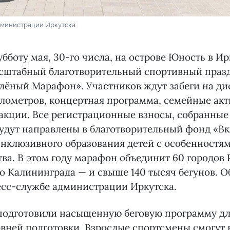
дминистрации Иркутска
бботу мая, 30-го числа, на острове Юность в Ир
асштабный благотворительный спортивный праз
ёный Марафон». Участников ждут забеги на ди
илометров, концертная программа, семейные акт
акции. Все регистрационные взносы, собранные 
удут направлены в благотворительный фонд «Вк
нклюзивного образования детей с особенностям
ва. В этом году марафон объединит 60 городов 
о Калининграда — и свыше 140 тысяч бегунов. О
есс-службе администрации Иркутска.
подготовили насыщенную беговую программу дл
овней подготовки. Взрослые спортсмены смогут 