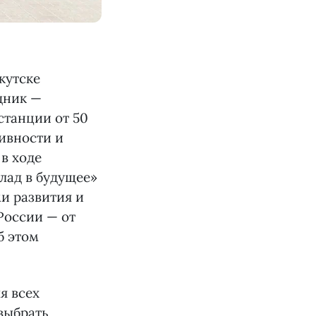
кутске
дник —
станции от 50
ивности и
в ходе
лад в будущее»
и развития и
России — от
б этом
я всех
выбрать