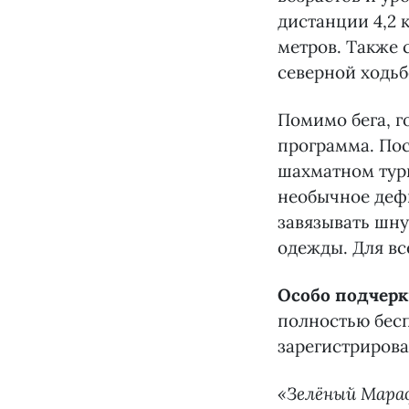
дистанции 4,2 к
метров. Также 
северной ходьб
Помимо бега, г
программа. Пос
шахматном тур
необычное дефи
завязывать шну
одежды. Для вс
Особо подчерк
полностью бес
зарегистриров
«Зелёный Мараф