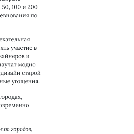
 50, 100 и 200
ревнования по
екательная
ять участие в
зайнеров и
научат модно
едизайн старой
тные угощения.
 городах,
говременно
нию городов,