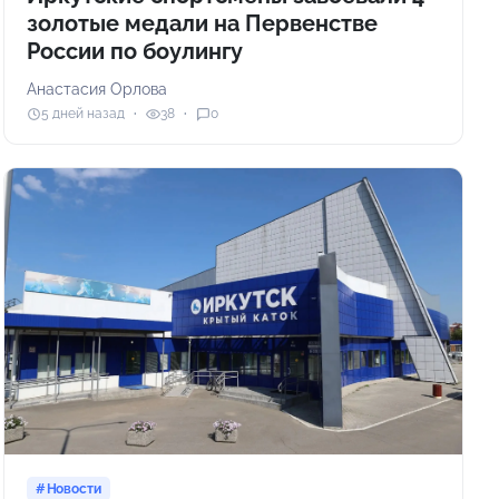
золотые медали на Первенстве
России по боулингу
Анастасия Орлова
5 дней назад
38
0
Новости