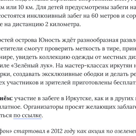
м или 10 км. Для детей предусмотрены забеги на
состоятся инклюзивный забег на 60 метров и со
е на дистанцию 2 километра.
остей острова Юность ждёт разнообразная развл
етители смогут проверить меткость в тире, прин
нире, увидеть коллекцию одежды от местных ди
ле «Зелёный лук». На мастер-классах иркутян 
рки, создавать эксклюзивные ободки и делать р
ех участников и зрителей приготовлены беспла
нём:
участие в забеге в Иркутске, как и в других
платное. Организаторы просят желающих забла
аться
по ссылке
.
он» стартовал в 2012 году как акция по озелене