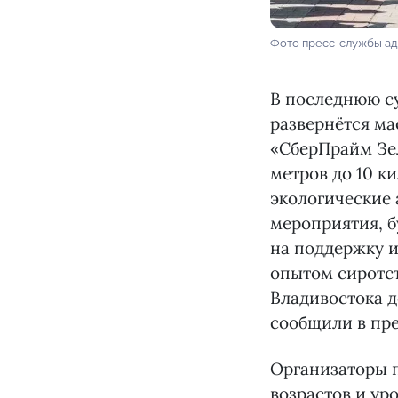
Фото пресс-службы а
В последнюю су
развернётся м
«СберПрайм Зел
метров до 10 к
экологические 
мероприятия, б
на поддержку и
опытом сиротст
Владивостока д
сообщили в пр
Организаторы 
возрастов и ур