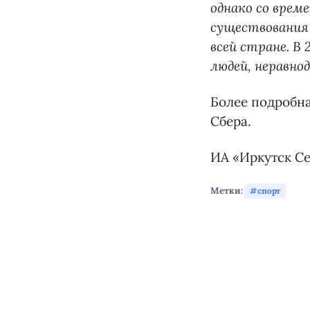
однако со врем
существования 
всей стране. В
людей, неравно
Более подробн
Сбера.
ИА «Иркутск Се
Метки:
спорт