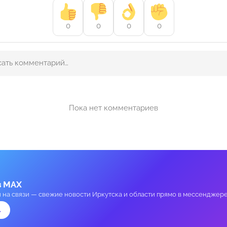
0
0
0
0
Пока нет комментариев
в MAX
и на связи — свежие новости Иркутска и области прямо в мессенджере
→