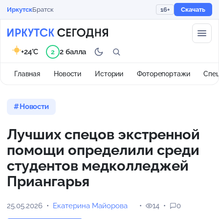
Иркутск
Братск
16+
Скачать
+24°C
2 балла
2
Главная
Новости
Истории
Фоторепортажи
Спе
Новости
Лучших спецов экстренной
помощи определили среди
студентов медколледжей
Приангарья
25.05.2026
Екатерина Майорова
14
0