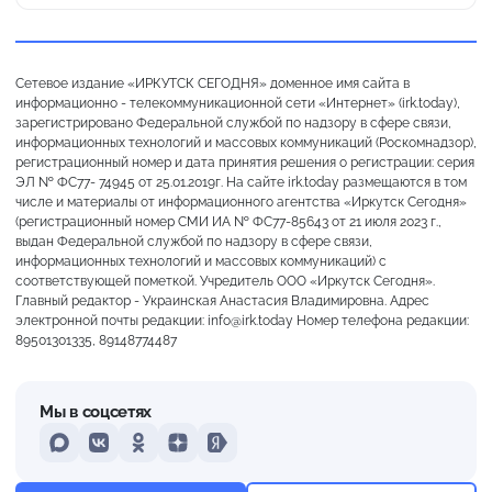
Сетевое издание «ИРКУТСК СЕГОДНЯ» доменное имя сайта в
информационно - телекоммуникационной сети «Интернет» (irk.today),
зарегистрировано Федеральной службой по надзору в сфере связи,
информационных технологий и массовых коммуникаций (Роскомнадзор),
регистрационный номер и дата принятия решения о регистрации: серия
ЭЛ № ФС77- 74945 от 25.01.2019г. На сайте irk.today размещаются в том
числе и материалы от информационного агентства «Иркутск Сегодня»
(регистрационный номер СМИ ИА № ФС77-85643 от 21 июля 2023 г.,
выдан Федеральной службой по надзору в сфере связи,
информационных технологий и массовых коммуникаций) с
соответствующей пометкой. Учредитель ООО «Иркутск Сегодня».
Главный редактор - Украинская Анастасия Владимировна. Адрес
электронной почты редакции: info@irk.today Номер телефона редакции:
89501301335, 89148774487
Мы в соцсетях
MAX
VKontakte
Odnoklassniki
Dzen
Yandex